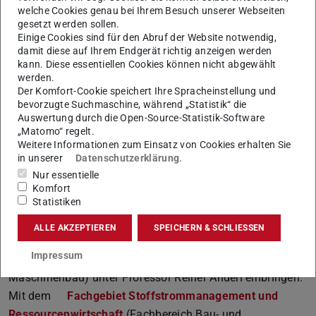
welche Cookies genau bei Ihrem Besuch unserer Webseiten
vernetzt und ausgewertet werden?
gesetzt werden sollen.
Einige Cookies sind für den Abruf der Website notwendig,
„ArePron“ ist interdisziplinär angelegt und vereint die
damit diese auf Ihrem Endgerät richtig anzeigen werden
Expertise von drei Instituten der TU Darmstadt. Das
kann. Diese essentiellen Cookies können nicht abgewählt
Institut für Produktionsmanagement, Technologie und
werden.
Der Komfort-Cookie speichert Ihre Spracheinstellung und
Werkzeugmaschinen
(Fachbereich Maschinenbau) unter
bevorzugte Suchmaschine, während „Statistik“ die
der Leitung von Professor Eberhard Abele und Professor
Auswertung durch die Open-Source-Statistik-Software
Joachim Metternich forscht neben den rein technischen
„Matomo“ regelt.
Weitere Informationen zum Einsatz von Cookies erhalten Sie
Themengebieten der Werkzeugmaschinen-, Komponenten-
in unserer
Datenschutzerklärung
.
und Technologieentwicklung auch an übergreifenden
Nur essentielle
Fragestellungen etwa zu Wertschöpfungsketten und
Komfort
Statistiken
Energieeffizienz. Expertise zur intelligenten Vernetzung
von Bauteilen und Betriebsmitteln zu digitalen
ALLE AKZEPTIEREN
SPEICHERN & SCHLIESSEN
Informationsträgern wird das
Fachgebiet für
Impressum
Datenverarbeitung in der Konstruktion
(Fachbereich
Maschinenbau) unter Professor Reiner Anderl einbringen.
Mit dem
Fachgebiet Stoffstrommanagement und
Ressourcenwirtschaft
(Fachbereich Bau- und