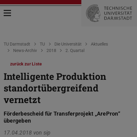
Menü öffnen
Sie befinden sich hier:
TU Darmstadt
TU
Die Universität
Aktuelles
News-Archiv
2018
2. Quartal
zurück zur Liste
Intelligente Produktion
standortübergreifend
vernetzt
Förderbescheid für Transferprojekt „ArePron“
übergeben
17.04.2018 von
sip