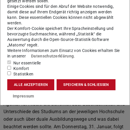
Ansprechpartnerinnen und Ansprechpartner sind oft
gesetzt werden sollen.
Einige Cookies sind für den Abruf der Website notwendig,
Studierende und Auszubildende, die aus erster Hand über
damit diese auf Ihrem Endgerät richtig anzeigen werden
ihre Ausbildung und ihre Erfahrungen berichten.
kann. Diese essentiellen Cookies können nicht abgewählt
werden.
Neu ist die Veranstaltungsreihe “und du so?”.
Der Komfort-Cookie speichert Ihre Spracheinstellung und
Vergleichbar einem Speed-Dating ermöglicht sie
bevorzugte Suchmaschine, während „Statistik“ die
Auswertung durch die Open-Source-Statistik-Software
Schülerinnen und Schülern, in schnellem Tempo
„Matomo“ regelt.
Antworten auf Fragen zu Wegen in Studium und Beruf zu
Weitere Informationen zum Einsatz von Cookies erhalten Sie
erhalten.
in unserer
Datenschutzerklärung
.
Nur essentielle
Die Reihe besteht aus zwei Veranstaltungen, die aber
Komfort
inhaltlich zusammengehören. Am Dienstag, 29. Januar,
Statistiken
startet im Raum Ferrum von 12.30 – 13.15 Uhr der erste
ALLE AKZEPTIEREN
SPEICHERN & SCHLIESSEN
Part mit Experten und Expertinnen unter anderem der TU
Darmstadt und der Hochschule Darmstadt sowie der
Impressum
Agentur für Arbeit. Sie berichten über Besonderheiten und
Unterschiede des Studiums an der jeweiligen Hochschule
oder auch über duale Ausbildungswege und was dabei
beachtet werden sollte. Am Donnerstag, 31. Januar, folgt