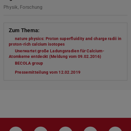
Physik, Forschung
Zum Thema:
nature physics: Proton superfluidity and charge radii in
proton-rich calcium isotopes
Unerwartet große Ladungsradien für Calcium-
Atomkerne entdeckt (Meldung vom 09.02.2016)
BECOLA group
Pressemitteilung vom 12.02.2019
(PDF-Datei)
(wird in neuem Tab geöffn