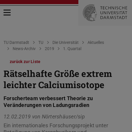
Menü öffnen
Sie befinden sich hier:
TU Darmstadt
TU
Die Universität
Aktuelles
News-Archiv
2019
1. Quartal
zurück zur Liste
Rätselhafte Größe extrem
leichter Calciumisotope
Forscherteam verbessert Theorie zu
Veränderungen von Ladungsradien
12.02.2019 von
Nörtershäuser/sip
Ein internationales Forschungsprojekt unter