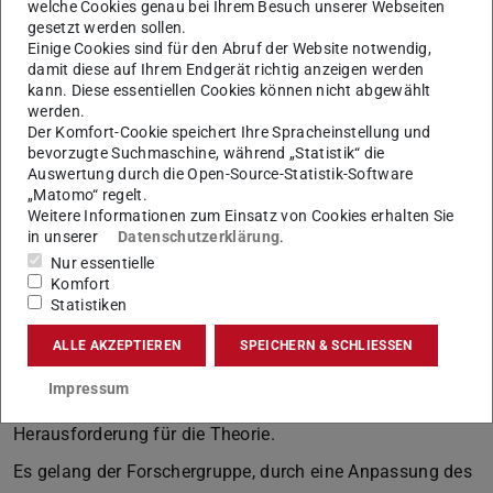
(SFB) 1245 am Institut für Kernphysik der TU Darmstadt
welche Cookies genau bei Ihrem Besuch unserer Webseiten
gesetzt werden sollen.
gebaut wurde, war ausschlaggebend für die erfolgreiche
Einige Cookies sind für den Abruf der Website notwendig,
Messung des Ladungsradius des exotischsten der
damit diese auf Ihrem Endgerät richtig anzeigen werden
untersuchten Isotope (36Ca), das mit einer Rate von nur
kann. Diese essentiellen Cookies können nicht abgewählt
werden.
50 Atomen pro Sekunde erzeugt wird.
Der Komfort-Cookie speichert Ihre Spracheinstellung und
bevorzugte Suchmaschine, während „Statistik“ die
Auswertung durch die Open-Source-Statistik-Software
Viel kleiner, als von theoretischer Seite
„Matomo“ regelt.
Weitere Informationen zum Einsatz von Cookies erhalten Sie
vorhergesagt
in unserer
Datenschutzerklärung
.
In der
nun in der Zeitschrift „Nature Physics“
Nur essentielle
Komfort
publizierten Arbeit
wurden die Ladungsradien dreier
Statistiken
protonenreicher Kerne (mit den Massenzahlen A=36, 37,
38) erstmals gemessen (rote Quadrate in der Abbildung).
ALLE AKZEPTIEREN
SPEICHERN & SCHLIESSEN
Diese stellten sich als viel kleiner heraus, als von
Impressum
theoretischer Seite vorhergesagt und sind erneut eine
Herausforderung für die Theorie.
Es gelang der Forschergruppe, durch eine Anpassung des