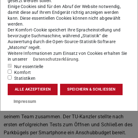
gesetzt werden sollen.
Einige Cookies sind für den Abruf der Website notwendig,
damit diese auf Ihrem Endgerät richtig anzeigen werden
kann. Diese essentiellen Cookies können nicht abgewählt
werden.
Der Komfort-Cookie speichert Ihre Spracheinstellung und
bevorzugte Suchmaschine, während „Statistik“ die
Auswertung durch die Open-Source-Statistik-Software
Bild: Paul Glogowski
„Matomo“ regelt.
Weitere Informationen zum Einsatz von Cookies erhalten Sie
in unserer
Datenschutzerklärung
.
Nur essentielle
Komfort
Statistiken
Unterzeichnung: der Vertragsabschluss zwischen TU Darmstadt
und den Gründern markiert den Markteintritt. Bild: Paul
ALLE AKZEPTIEREN
SPEICHERN & SCHLIESSEN
Glogowski
Zur Entwicklung einer solchen neuartigen Lösung
Impressum
arbeitete das Baudezernat mit Professor Steinmetz und
seinem Team zusammen. Der TU-Kanzler stellte nach
ersten erfolgreichen Tests zum Öffnen und Schließen des
Parkbügels per Smartphone ein Anschubbudget bereit.