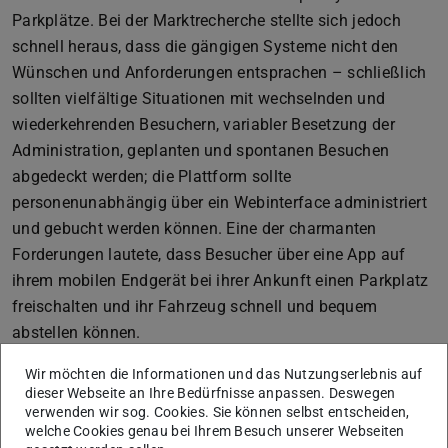
Parkplätze. Bei der Marktrecherche stellte sich jedoch
schnell heraus, dass die gängigen Systeme nicht den
Wünschen und Anforderungen entsprachen – schließlich
sollten vielfältige Situationen mit wechselnden und
wiederkehrenden Besuchern, variabler Besetzung der
Administration, geplanten und spontanen Besuchen
abgedeckt werden; die Plattform sollte
personenunabhängig über ein Webinterface administriert
und gebucht werden können. Eine der charmanten
Forderungen lautete, dass Besucher über eine App auf
ihrem mobilen Endgerät bei ihrer Ankunft einen Parkplatz
freischalten und ihr Fahrzeug schnell und bequem
abstellen können.
Wir möchten die Informationen und das Nutzungserlebnis auf
dieser Webseite an Ihre Bedürfnisse anpassen. Deswegen
verwenden wir sog. Cookies. Sie können selbst entscheiden,
welche Cookies genau bei Ihrem Besuch unserer Webseiten