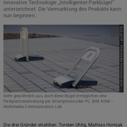
innovative Technologie „Intelligenter Parkbügel”
unterzeichnet. Die Vermarktung des Produkts kann
nun beginnen.
B
i
l
d
:
K
O
M
–
M
u
l
t
i
m
e
d
i
a
C
o
m
m
u
n
i
c
a
t
i
o
n
a
b
L
Sieht gewöhnlich aus, doch diese Bügel ermöglichen eine
Parkplatzreservierung per Smartphone oder PC. Bild: KOM –
Multimedia Communication Lab
Die drei Gründer strahlten: Torsten Uhlig, Mathias Hornjak