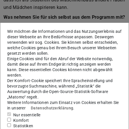
und Mädchen inspirieren kann.
Was nehmen Sie für sich selbst aus dem Programm mit?
Dahlhaus:
Ich habe mein Studium nochmal im
Wir möchten die Informationen und das Nutzungserlebnis auf
Rückspiegel betrachtet und gesehen, was ich schon
dieser Webseite an Ihre Bedürfnisse anpassen. Deswegen
gelernt habe und was ich in Zukunft anders machen
verwenden wir sog. Cookies. Sie können selbst entscheiden,
welche Cookies genau bei Ihrem Besuch unserer Webseiten
möchte.
gesetzt werden sollen.
Einige Cookies sind für den Abruf der Website notwendig,
damit diese auf Ihrem Endgerät richtig anzeigen werden
Das sagen Schülerinnen und Schüler über
kann. Diese essentiellen Cookies können nicht abgewählt
werden.
student@school
Der Komfort-Cookie speichert Ihre Spracheinstellung und
”
bevorzugte Suchmaschine, während „Statistik“ die
Auswertung durch die Open-Source-Statistik-Software
„Matomo“ regelt.
Weitere Informationen zum Einsatz von Cookies erhalten Sie
Es war keine trockene, sondern eine
in unserer
Datenschutzerklärung
.
lebendige, interaktive Veranstaltung. Die
Nur essentielle
Botschafter waren auskunftsfreudige
Komfort
Persönlichkeiten, die ›schülernah‹
Statistiken