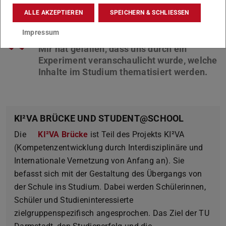
ALLE AKZEPTIEREN
SPEICHERN & SCHLIESSEN
”
Impressum
Mir hat gefallen, dass uns durch ein
Experiment veranschaulicht wurde, welche
KI²VA BRÜCKE UND STUDENT@SCHOOL
Die
KI²VA Brücke
ist Teil des Projekts KI²VA
(Kompetenzentwicklung durch Interdisziplinäre und
Internationale Vernetzung von Anfang an). Sie
befasst sich mit der Gestaltung des Übergangs von
der Schule ins Studium. Dabei werden Schülerinnen,
Schüler und Studieninteressierte
zielgruppenspezifisch angesprochen. Das Ziel der TU