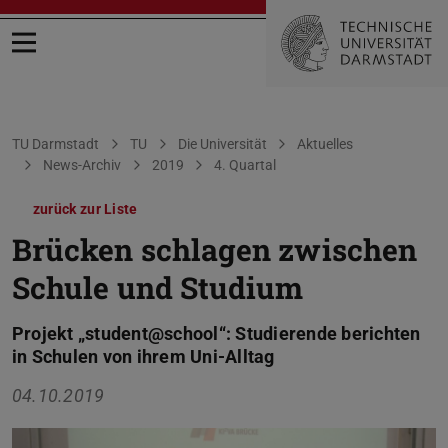
Menü öffnen
Sie befinden sich hier:
TU Darmstadt
TU
Die Universität
Aktuelles
News-Archiv
2019
4. Quartal
zurück zur Liste
Brücken schlagen zwischen
Schule und Studium
Projekt „student@school“: Studierende berichten
in Schulen von ihrem Uni-Alltag
04.10.2019