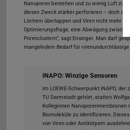
Nanoporen bestehen und zu wenig Luft zum 
diesen Zweck stärker perforieren – doch dan
Löchern überlappen und Viren nicht mehr sto
Optimierungsfrage, eine Abwägung zwischen
Porenclustern“, sagt Ensinger. Man darf gesp
mangelndem Bedarf für virenundurchlässige M
iNAPO: Winzige Sensoren
Im LOEWE-Schwerpunkt iNAPO, der zu
TU Darmstadt gehört, statten Wolfga
Kolleginnen Nanoporenmembranen m
Biomoleküle zu identifizieren. Dieses
von Viren oder Antikörpern ausdehnen