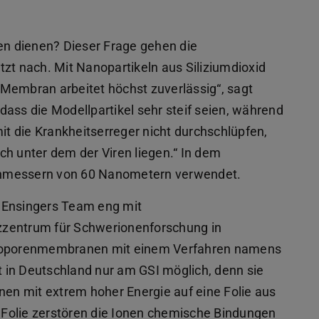
ren dienen? Dieser Frage gehen die
zt nach. Mit Nanopartikeln aus Siliziumdioxid
e Membran arbeitet höchst zuverlässig“, sagt
ass die Modellpartikel sehr steif seien, während
mit die Krankheitserreger nicht durchschlüpfen,
ch unter dem der Viren liegen.“ In dem
chmessern von 60 Nanometern verwendet.
 Ensingers Team eng mit
zzentrum für Schwerionenforschung in
noporenmembranen mit einem Verfahren namens
st in Deutschland nur am GSI möglich, denn sie
nen mit extrem hoher Energie auf eine Folie aus
e Folie zerstören die Ionen chemische Bindungen