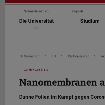
Menü
überspringen
Schnelleinstieg
English
Die Universität
Studium
Sie befinden sich hier:
TU Darmstadt
TU
Die Universität
Ak
zurück zur Liste
Nanomembranen als
Dünne Folien im Kampf gegen Coron