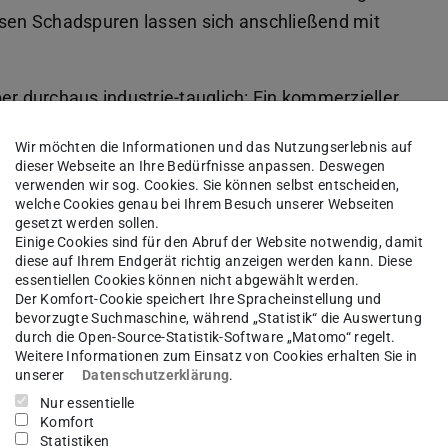
esen Schadspuren lassen sich anschließend mit
er durchaus industrie-tauglich: Ein kommerzieller
damit bereits Membranen für die Aufbereitung von
Wir möchten die Informationen und das Nutzungserlebnis auf
le werden dafür erst durch den Beschleuniger
dieser Webseite an Ihre Bedürfnisse anpassen. Deswegen
verwenden wir sog. Cookies. Sie können selbst entscheiden,
 und dann durch das Ätzbad.
welche Cookies genau bei Ihrem Besuch unserer Webseiten
gesetzt werden sollen.
trem stabilen und hitzeresistenten Kunststoff
Einige Cookies sind für den Abruf der Website notwendig, damit
diese auf Ihrem Endgerät richtig anzeigen werden kann. Diese
e Gruppe härteres Geschütz auffahren: Statt mit
essentiellen Cookies können nicht abgewählt werden.
en mit schweren Gold-Ionen. Auch dieses
Der Komfort-Cookie speichert Ihre Spracheinstellung und
bevorzugte Suchmaschine, während „Statistik“ die Auswertung
ein Markt ergebe, betont Ensinger. Er denkt bei
durch die Open-Source-Statistik-Software „Matomo“ regelt.
, etwa für Virenlabore oder Quarantänestationen
Weitere Informationen zum Einsatz von Cookies erhalten Sie in
unserer
Datenschutzerklärung
.
Nur essentielle
Komfort
bislang nicht, da sie nur zu zehn Prozent aus
Statistiken