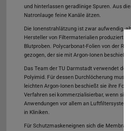
und hinterlassen geradlinige Spuren. Aus di
Natronlauge feine Kanäle ätzen.
Die Ionenstrahlätzung ist zwar aufwendig, ab
Hersteller von Filtermaterialien produziert 
Blutproben. Polycarbonat-Folien von der Rol
gezogen, der sie mit Argon-Ionen beschießt,
Das Team der TU Darmstadt verwendet den ex
Polyimid. Für dessen Durchlöcherung muss di
leichten Argon-Ionen beschießt sie ihre Foli
Verfahren sei kommerzialisierbar, wenn sich 
Anwendungen vor allem an Luftfiltersysteme
in Kliniken.
Für Schutzmaskeneignen sich die Membranen 