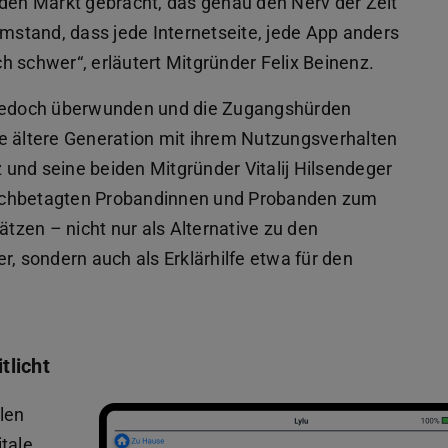
 den Markt gebracht, das genau den Nerv der Zeit
Umstand, dass jede Internetseite, jede App anders
 schwer“, erläutert Mitgründer Felix Beinenz.
e jedoch überwunden und die Zugangshürden
e ältere Generation mit ihrem Nutzungsverhalten
und seine beiden Mitgründer Vitalij Hilsendeger
s hochbetagten Probandinnen und Probanden zum
ätzen – nicht nur als Alternative zu den
r, sondern auch als Erklärhilfe etwa für den
tlicht
len
tale