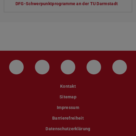
DFG-Schwerpunktprogramme an der TU Darmstadt
LinkedIn-Seite der TU Darmstadt
Instagram-Kanal der TU Darmstad
Bluesky-Kanal der TU D
Facebook-Seite
YouTu
Kontakt
Sitemap
Impressum
Barrierefreiheit
Datenschutzerklärung