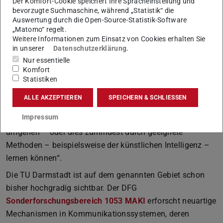
Der Komfort-Cookie speichert Ihre Spracheinstellung und
bevorzugte Suchmaschine, während „Statistik“ die
Auswertung durch die Open-Source-Statistik-Software
Bild: Katrin Binner
„Matomo“ regelt.
Weitere Informationen zum Einsatz von Cookies erhalten Sie
in unserer
Datenschutzerklärung
.
Nur essentielle
Komfort
Prof. Matthias Hollick
Statistiken
Der SPP-Koordinator Prof. Falko Dressler ergänzt: „Diese
ALLE AKZEPTIEREN
SPEICHERN & SCHLIESSEN
Kommunikationsnetze müssen mit einer stetig steigenden
Impressum
Anzahl von bislang unbekannten Störungen und Angriffen
umgehen – oder dies zumindest durch geeignete
Methoden – beispielsweise der künstlichen Intelligenz –
lernen können“.
Die TU Darmstadt ist auf dem genannten Gebiet schon
bisher hochgradig sichtbar. Der DFG
Sonderforschungsbereich 1053 MAKI
erforscht neuartige
Mechanismen in Kommunikationssystemen, deren