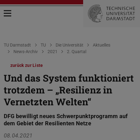
Menü öffnen
Sie befinden sich hier:
TU Darmstadt
TU
Die Universität
Aktuelles
News-Archiv
2021
2. Quartal
zurück zur Liste
Und das System funktioniert
trotzdem – „Resilienz in
Vernetzten Welten“
DFG bewilligt neues Schwerpunktprogramm auf
dem Gebiet der Resilienten Netze
08.04.2021