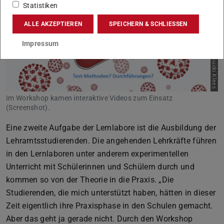
Statistiken
ALLE AKZEPTIEREN
SPEICHERN & SCHLIESSEN
Impressum
Bild: Guido Klees
Im Workshop kamen interaktive Videos zum Einsatz
(Screenshot).
Eine zweite Aufgabe der Lernlabore ist die Ausbildung der
Lehramtsstudierenden. Die angehenden Lehrkräfte führen
in den Lernlaboren unter anderem experimentellen
Unterricht mit Schülerinnen und Schülern durch und
kommen so von der Theorie in die Praxis. „Die
Studierenden, die mich unterstützt haben, hätten in dieser
Zeit eigentlich ihre Praxisphase in den Schulen gemacht.
Aber das geht ja gerade nicht. Durch den Workshop