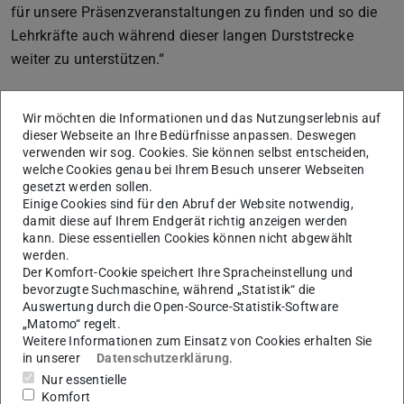
für unsere Präsenzveranstaltungen zu finden und so die
Lehrkräfte auch während dieser langen Durststrecke
weiter zu unterstützen.“
”
Wir möchten die Informationen und das Nutzungserlebnis auf
dieser Webseite an Ihre Bedürfnisse anpassen. Deswegen
Mit dem Covid-Workshop ist es gelungen,
verwenden wir sog. Cookies. Sie können selbst entscheiden,
einen Ersatz für unsere
welche Cookies genau bei Ihrem Besuch unserer Webseiten
Präsenzveranstaltungen zu finden und so
gesetzt werden sollen.
die Lehrkräfte auch während dieser langen
Einige Cookies sind für den Abruf der Website notwendig,
damit diese auf Ihrem Endgerät richtig anzeigen werden
Durststrecke weiter zu unterstützen.
kann. Diese essentiellen Cookies können nicht abgewählt
werden.
Der Komfort-Cookie speichert Ihre Spracheinstellung und
bevorzugte Suchmaschine, während „Statistik“ die
Auswertung durch die Open-Source-Statistik-Software
Praxiserfahrung und Feedback für die
„Matomo“ regelt.
Studierenden
Weitere Informationen zum Einsatz von Cookies erhalten Sie
in unserer
Datenschutzerklärung
.
Nur essentielle
Komfort