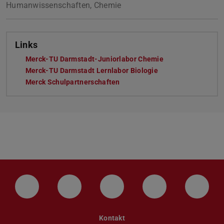
Humanwissenschaften, Chemie
Links
Merck-TU Darmstadt-Juniorlabor Chemie
Merck-TU Darmstadt Lernlabor Biologie
Merck Schulpartnerschaften
LinkedIn-Seite der TU Darmstadt
Instagram-Kanal der TU Darmstad
Bluesky-Kanal der TU D
Facebook-Seite
YouTu
Kontakt