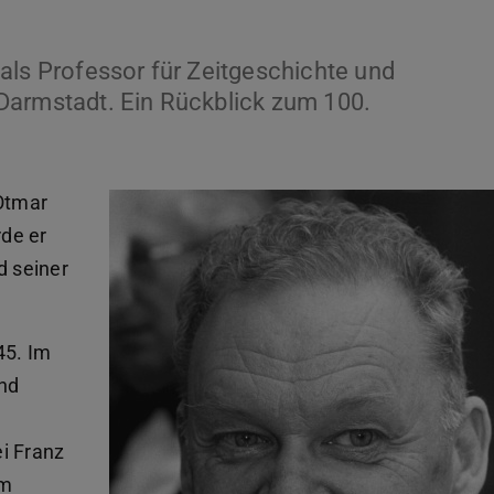
als Professor für Zeitgeschichte und
Darmstadt. Ein Rückblick zum 100.
 Otmar
de er
d seiner
45. Im
und
i Franz
am