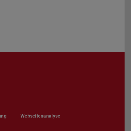
Darmstadt
r TU Darmstadt
Seite der TU Darmstadt
Tube-Kanal der TU Darmstadt
ung
Webseitenanalyse