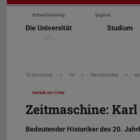
Menü
überspringen
Schnelleinstieg
English
Die Universität
Studium
Sie befinden sich hier:
TU Darmstadt
TU
Die Universität
Ak
zurück zur Liste
Zeitmaschine: Karl
Bedeutender Historiker des 20. Jahr