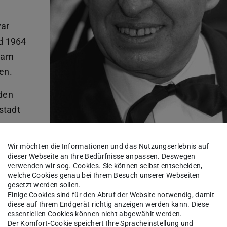
war
nd 1964
t am
en.
 den
stadt
dortigen
Wir möchten die Informationen und das Nutzungserlebnis auf
Karl Otmar von Aretin
 darüber
dieser Webseite an Ihre Bedürfnisse anpassen. Deswegen
verwenden wir sog. Cookies. Sie können selbst entscheiden,
eschichte
welche Cookies genau bei Ihrem Besuch unserer Webseiten
Mainz.
gesetzt werden sollen.
Einige Cookies sind für den Abruf der Website notwendig, damit
diese auf Ihrem Endgerät richtig anzeigen werden kann. Diese
essentiellen Cookies können nicht abgewählt werden.
urch den Widerstand seines Vaters Erwein und
Der Komfort-Cookie speichert Ihre Spracheinstellung und