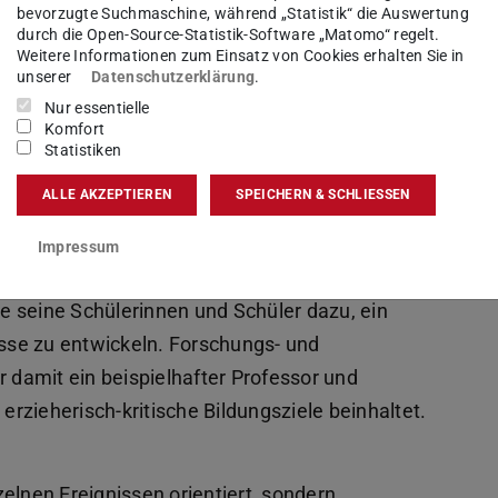
bevorzugte Suchmaschine, während „Statistik“ die Auswertung
ow gegen das NS-Regime, erlaubte es ihm,
durch die Open-Source-Statistik-Software „Matomo“ regelt.
Weitere Informationen zum Einsatz von Cookies erhalten Sie in
winkel wahrzunehmen. Auch wenn seine
unserer
Datenschutzerklärung
.
aben, so waren Transparenz und Freiheit ein
Nur essentielle
Komfort
Statistiken
, die vermittelt wird, auf Fakten, Quellen und
ALLE AKZEPTIEREN
SPEICHERN & SCHLIESSEN
 auch, wenn Studierende andere Denkweisen
en, die fachlich korrekt analysiert wurden.
Impressum
se und Forschungen seiner Studierenden und
e seine Schülerinnen und Schüler dazu, ein
sse zu entwickeln. Forschungs- und
r damit ein beispielhafter Professor und
rzieherisch-kritische Bildungsziele beinhaltet.
elnen Ereignissen orientiert, sondern