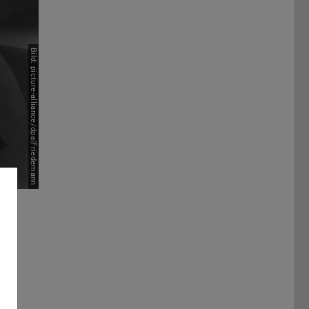
Bild: picture-alliance/dpa|Friedemann