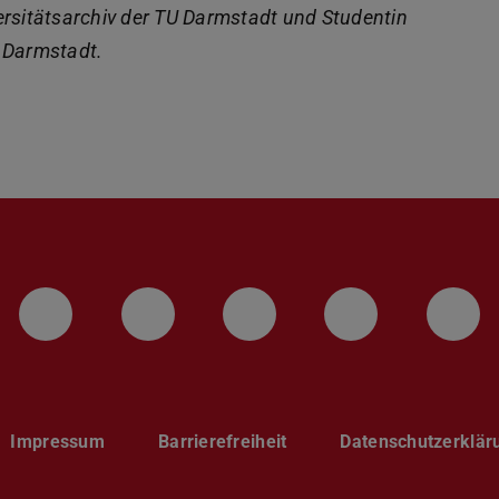
versitätsarchiv der TU Darmstadt und Studentin
 Darmstadt.
LinkedIn-Seite der TU Darmstadt
Instagram-Kanal der TU 
Bluesky-Kanal de
Facebook-
You
Impressum
Barrierefreiheit
Datenschutzerklär