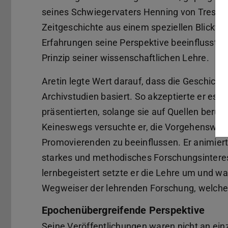
seines Schwiegervaters Henning von Tresck
Zeitgeschichte aus einem speziellen Blick
Erfahrungen seine Perspektive beeinflusst h
Prinzip seiner wissenschaftlichen Lehre.
Aretin legte Wert darauf, dass die Geschichte
Archivstudien basiert. So akzeptierte er es
präsentierten, solange sie auf Quellen beruht
Keineswegs versuchte er, die Vorgehenswei
Promovierenden zu beeinflussen. Er animiert
starkes und methodisches Forschungsintere
lernbegeistert setzte er die Lehre um und wa
Wegweiser der lehrenden Forschung, welche e
Epochenübergreifende Perspektive
Seine Veröffentlichungen waren nicht an einz