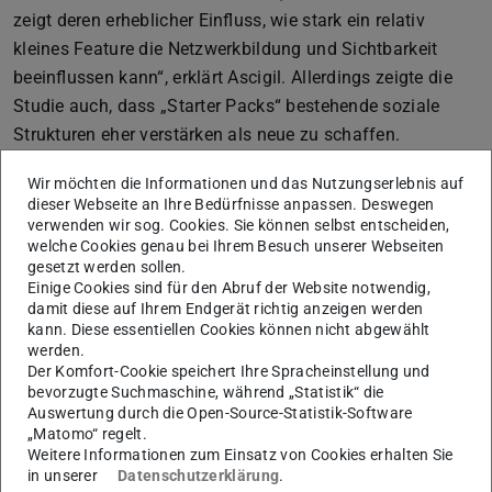
zeigt deren erheblicher Einfluss, wie stark ein relativ
kleines Feature die Netzwerkbildung und Sichtbarkeit
beeinflussen kann“, erklärt Ascigil. Allerdings zeigte die
Studie auch, dass „Starter Packs“ bestehende soziale
Strukturen eher verstärken als neue zu schaffen.
Nutzende mit ohnehin großer Reichweite profitierten am
Wir möchten die Informationen und das Nutzungserlebnis auf
stärksten. Dies werfe Fragen nach der Verstärkung von
dieser Webseite an Ihre Bedürfnisse anpassen. Deswegen
bestehenden Ungleichheiten auf, so die Forschenden.
verwenden wir sog. Cookies. Sie können selbst entscheiden,
welche Cookies genau bei Ihrem Besuch unserer Webseiten
gesetzt werden sollen.
Einige Cookies sind für den Abruf der Website notwendig,
Studie zeigt auch Risiken auf
damit diese auf Ihrem Endgerät richtig anzeigen werden
kann. Diese essentiellen Cookies können nicht abgewählt
„‘Starter Packs‘ wurden schnell zu einem zentralen
werden.
Bestandteil der sozialen Netzwerke auf Bluesky“, erklärt
Der Komfort-Cookie speichert Ihre Spracheinstellung und
bevorzugte Suchmaschine, während „Statistik“ die
Leonhard Balduf
von der TU Darmstadt, Ko-Erstautor
Auswertung durch die Open-Source-Statistik-Software
der Studie. „Wir waren in der Lage, die genauen Effekte
„Matomo“ regelt.
von ‚Starter Packs‘ auf die sozialen Netzwerke der
Weitere Informationen zum Einsatz von Cookies erhalten Sie
in unserer
Datenschutzerklärung
.
Nutzenden sichtbar zu machen.”