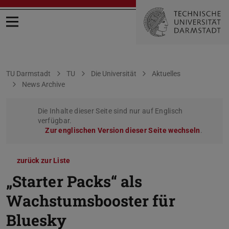
Menü öffnen
Sie befinden sich hier:
TU Darmstadt
TU
Die Universität
Aktuelles
News Archive
Die Inhalte dieser Seite sind nur auf Englisch
verfügbar.
Zur englischen Version dieser Seite wechseln
.
zurück zur Liste
„Starter Packs“ als
Wachstumsbooster für
Bluesky