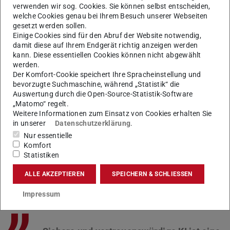
Entscheidungsfindung vor gezielter Beeinflussung
verwenden wir sog. Cookies. Sie können selbst entscheiden,
welche Cookies genau bei Ihrem Besuch unserer Webseiten
beschäftigt, bieten ihre Arbeiten die methodische
gesetzt werden sollen.
Grundlage, um narrative Angriffe, gezielte Irreführung und
Einige Cookies sind für den Abruf der Website notwendig,
psychologische Manipulation in digitalen Räumen zu
damit diese auf Ihrem Endgerät richtig anzeigen werden
kann. Diese essentiellen Cookies können nicht abgewählt
identifizieren und abzuwehren. Ihre Forschung schafft
werden.
damit einen wichtigen Brückenschlag zwischen
Der Komfort-Cookie speichert Ihre Spracheinstellung und
bevorzugte Suchmaschine, während „Statistik“ die
technischer Cybersicherheit und dem Schutz der
Auswertung durch die Open-Source-Statistik-Software
menschlichen Informationsverarbeitung.
„Matomo“ regelt.
Weitere Informationen zum Einsatz von Cookies erhalten Sie
Im Rahmen der ATHENE Distinguished Professorship wird
in unserer
Datenschutzerklärung
.
sich Gurevych unter anderem mit Fragen der Erklärbarkeit
Nur essentielle
und Steuerung von großen Sprachmodellen, der sicheren
Komfort
Statistiken
Kooperation zwischen Menschen und KI sowie mit der
automatisierten Erkennung multimodaler
ALLE AKZEPTIEREN
SPEICHERN & SCHLIESSEN
Desinformationen beschäftigen.
Impressum