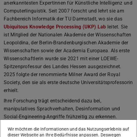
anerkanntesten Expertinnen für Künstliche Intelligenz und
Computerlinguistik. Seit 2007 forscht und lehrt sie am
Fachbereich Informatik der TU Darmstadt, wo sie das
Ubiquitous Knowledge Processing (UKP) Lab
leitet. Sie
ist Mitglied der Nationalen Akademie der Wissenschaften
Leopoldina, der Berlin-Brandenburgischen Akademie der
Wissenschaften sowie der Academia Europaea. Als erste
Wissenschaftlerin wurde sie 2021 mit einer LOEWE-
Spitzenprofessur des Landes Hessen ausgezeichnet.
2025 folgte der renommierte Milner Award der Royal
Society, den sie als erste deutsche Universitätsprofessorin
erhielt.
Ihre Forschung trägt entscheidend dazu bei,
manipulatives Sprachverhalten, Desinformation und
Social-Engineering-Angriffe frühzeitig zu erkennen.
Gerade im Kontext der kognitiven Sicherheit, die sich mit
Wir möchten die Informationen und das Nutzungserlebnis auf
dem Schutz menschlicher Wahrnehmung und
dieser Webseite an Ihre Bedürfnisse anpassen. Deswegen