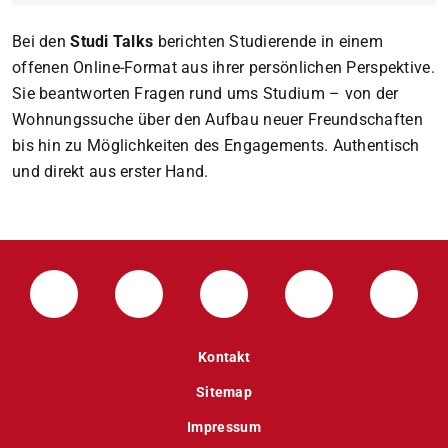
Bei den
Studi Talks
berichten Studierende in einem
offenen Online-Format aus ihrer persönlichen Perspektive.
Sie beantworten Fragen rund ums Studium – von der
Wohnungssuche über den Aufbau neuer Freundschaften
bis hin zu Möglichkeiten des Engagements. Authentisch
und direkt aus erster Hand.
LinkedIn-Seite der TU Darmstadt
Instagram-Kanal der TU Darmstad
Bluesky-Kanal der TU D
Facebook-Seite
YouTu
Kontakt
Sitemap
Impressum