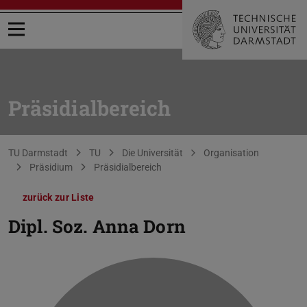
Menü öffnen
Präsidialbereich
Sie befinden sich hier:
TU Darmstadt
TU
Die Universität
Organisation
Präsidium
Präsidialbereich
zurück zur Liste
Dipl. Soz.
Anna Dorn