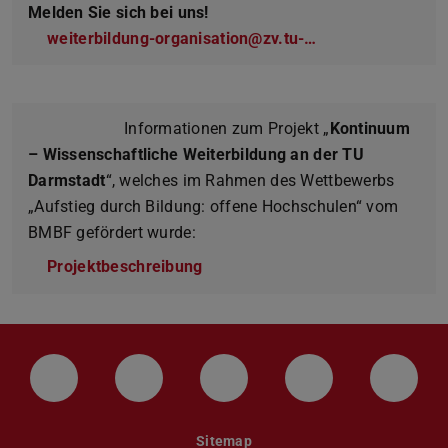
Melden Sie sich bei uns!
weiterbildung-organisation@zv.tu-…
Informationen zum Projekt „
Kontinuum
– Wissenschaftliche Weiterbildung an der TU
Darmstadt
“, welches im Rahmen des Wettbewerbs
„Aufstieg durch Bildung: offene Hochschulen“ vom
BMBF gefördert wurde:
Projektbeschreibung
LinkedIn-Seite der TU Darmstadt
Instagram-Kanal der TU Darmstad
Bluesky-Kanal der TU D
Facebook-Seite
YouTu
Sitemap