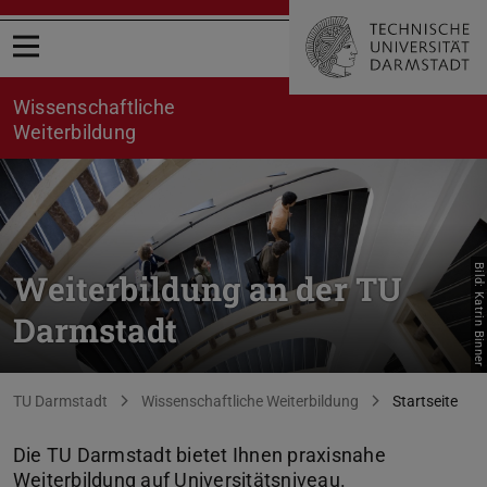
Menü öffnen
Wissenschaftliche
Weiterbildung
Bild: Katrin Binner
Weiterbildung an der TU
Darmstadt
Sie befinden sich hier:
TU Darmstadt
Wissenschaftliche Weiterbildung
Startseite
Die TU Darmstadt bietet Ihnen praxisnahe
Weiterbildung auf Universitätsniveau.