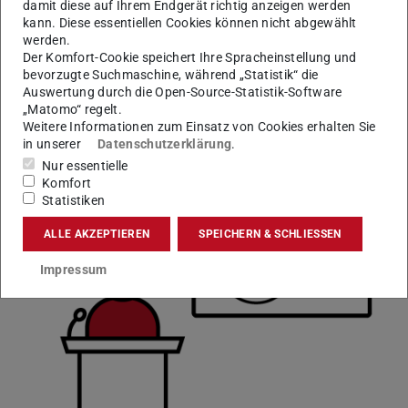
damit diese auf Ihrem Endgerät richtig anzeigen werden
Bauen Sie Ihre Kenntnisse im Management des Systems
kann. Diese essentiellen Cookies können nicht abgewählt
Eisenbahn aus, steigen Sie tiefer in dessen Teilbereiche
werden.
ein und lernen Sie die Wechselwirkungen mit den
Der Komfort-Cookie speichert Ihre Spracheinstellung und
Bereichen Mobiliät und Logistik kennen.
bevorzugte Suchmaschine, während „Statistik“ die
Auswertung durch die Open-Source-Statistik-Software
Mehr erfahren
„Matomo“ regelt.
Weitere Informationen zum Einsatz von Cookies erhalten Sie
in unserer
Datenschutzerklärung
.
Nur essentielle
Weitere Angebote
Komfort
Statistiken
ALLE AKZEPTIEREN
SPEICHERN & SCHLIESSEN
Impressum