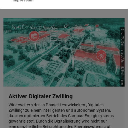
Impressum
Bild: TU Darmstadt/Jannik Hoffmann
Aktiver Digitaler Zwilling
Wir erweitern den in Phase II entwickelten „Digitalen
Zwilling“ zu einem intelligenten und autonomen System,
das den optimierten Betrieb des Campus-Energiesystems
gewährleistet. Durch die Digitalisierung wird nicht nur
eine ganzheitliche Betrachtung des Energiesystems auf