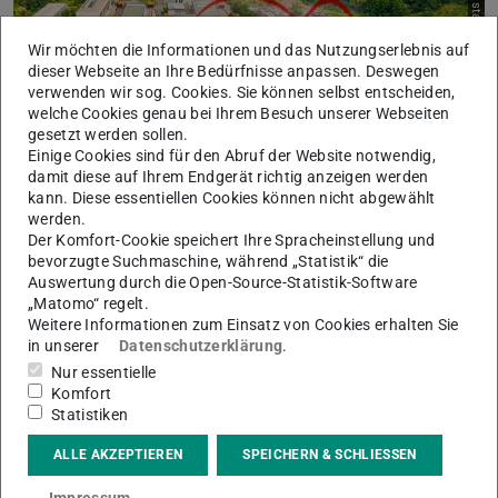
Bild: TU Darmstadt/Jannik Hoffmann
Wir möchten die Informationen und das Nutzungserlebnis auf
dieser Webseite an Ihre Bedürfnisse anpassen. Deswegen
verwenden wir sog. Cookies. Sie können selbst entscheiden,
welche Cookies genau bei Ihrem Besuch unserer Webseiten
gesetzt werden sollen.
Einige Cookies sind für den Abruf der Website notwendig,
damit diese auf Ihrem Endgerät richtig anzeigen werden
Regenerative Wärmeversorgung im
kann. Diese essentiellen Cookies können nicht abgewählt
Bestand
werden.
Der Komfort-Cookie speichert Ihre Spracheinstellung und
Wie kann Abwärme und Solarthermie in ein
bevorzugte Suchmaschine, während „Statistik“ die
Niedertemperatur-Wärmenetz integriert werden? Wir
Auswertung durch die Open-Source-Statistik-Software
untersuchen unter anderem minimalinvasive bauliche
„Matomo“ regelt.
Maßnahmen sowie Speichermöglichkeiten, um
Weitere Informationen zum Einsatz von Cookies erhalten Sie
Bestandsgebäude zur Nutzung von
in unserer
Datenschutzerklärung
.
Niedertemperaturwärme kompatibel zu machen.
Nur essentielle
Simulativ soll anschließend untersucht werden, welche
Komfort
Änderungen in der Kompatibilität des Gebäudes zu
Statistiken
erneuerbaren Energiequellen entstehen, wenn am
Gebäude zu einem späteren Zeitpunkt eine
ALLE AKZEPTIEREN
SPEICHERN & SCHLIESSEN
Gesamtsanierung durchgeführt wird.
Mehr erfahren