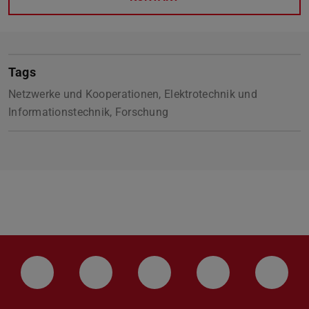
Tags
Netzwerke und Kooperationen, Elektrotechnik und
Informationstechnik, Forschung
LinkedIn-Seite der TU Darmstadt
Instagram-Kanal der TU Darmstad
Bluesky-Kanal der TU D
Facebook-Seite
YouTu