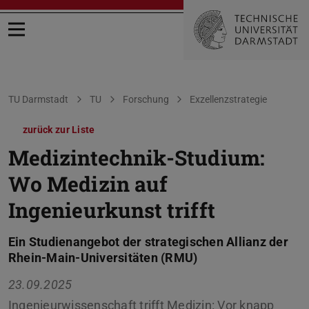
Menü öffnen
Sie befinden sich hier:
TU Darmstadt
TU
Forschung
Exzellenzstrategie
zurück zur Liste
Medizintechnik-Studium:
Wo Medizin auf
Ingenieurkunst trifft
Ein Studienangebot der strategischen Allianz der
Rhein-Main-Universitäten (RMU)
23.09.2025
Ingenieurwissenschaft trifft Medizin: Vor knapp