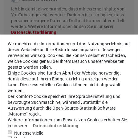
Ich bin damit einverstanden, dass mir externe Inhalte von
YouTube angezeigt werden. Dadurch ist es möglich, dass
personenbezogene Daten an Drittplattformen übermittelt
werden. Weitere Informationen finden Sie in unserer
Datenschutzerklärung
.
Wir möchten die Informationen und das Nutzungserlebnis auf
dieser Webseite an Ihre Bedürfnisse anpassen. Deswegen
verwenden wir sog. Cookies. Sie können selbst entscheiden,
welche Cookies genau bei Ihrem Besuch unserer Webseiten
Zahlen, bitte!
gesetzt werden sollen.
Einige Cookies sind für den Abruf der Website notwendig,
Der RMU-Kooperationsstudiengang Medizintechnik
damit diese auf Ihrem Endgerät richtig anzeigen werden
kann. Diese essentiellen Cookies können nicht abgewählt
auf einen Blick
werden.
132
– Abschlüsse seit Start im Wintersemester
Der Komfort-Cookie speichert Ihre Spracheinstellung und
bevorzugte Suchmaschine, während „Statistik“ die
2018/19
Auswertung durch die Open-Source-Statistik-Software
256
– Zahl der Bachelor-Bewerbungen
„Matomo“ regelt.
(Wintersemester 2024/25) für 120 Plätze
Weitere Informationen zum Einsatz von Cookies erhalten Sie
in unserer
Datenschutzerklärung
.
144
– Zahl der Master-Bewerbungen
Nur essentielle
(Wintersemester 2024/25)