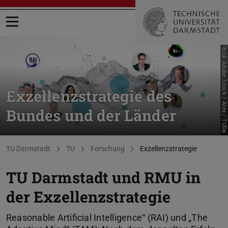
Menü öffnen
Bild: Adobe Stock / Alex / TUDa
Exzellenzstrategie des
Bundes und der Länder
Sie befinden sich hier:
TU Darmstadt
TU
Forschung
Exzellenzstrategie
TU Darmstadt und RMU in
der Exzellenzstrategie
Reasonable Artificial Intelligence“ (RAI) und „The