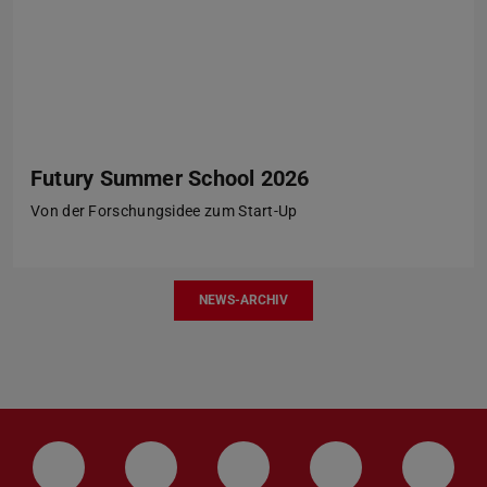
Futury Summer School 2026
Von der Forschungsidee zum Start-Up
NEWS-ARCHIV
LinkedIn-Seite der TU Darmstadt
Instagram-Kanal der TU Darmstad
Bluesky-Kanal der TU D
Facebook-Seite
YouTu