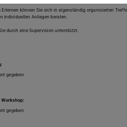
Erlernen können Sie sich in eigenständig organisierten Treff
en individuellen Anliegen beraten.
ie durch eine Supervision unterstützt.
g:
nnt gegeben
r Workshop:
nnt gegeben