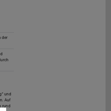
 der
nd
durch
g“ und
n. Auf
n rund