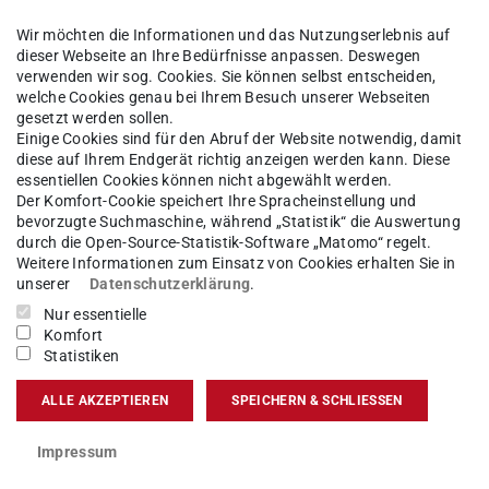
u beraten und erfahren so eine bestmögliche Begleitung und
hrer Promotionsphase.
Wir möchten die Informationen und das Nutzungserlebnis auf
dieser Webseite an Ihre Bedürfnisse anpassen. Deswegen
verwenden wir sog. Cookies. Sie können selbst entscheiden,
der Methode „Kollegiale Beratung“
welche Cookies genau bei Ihrem Besuch unserer Webseiten
gesetzt werden sollen.
ng (s.u.) können Sie an einem zweistündigen Online-
Einige Cookies sind für den Abruf der Website notwendig, damit
diese auf Ihrem Endgerät richtig anzeigen werden kann. Diese
 teilnehmen und die Methode der kollegialen Beratung unverb
essentiellen Cookies können nicht abgewählt werden.
Der Komfort-Cookie speichert Ihre Spracheinstellung und
bevorzugte Suchmaschine, während „Statistik“ die Auswertung
 Sie, ob Sie Teil einer kollegialen Gruppe werden und am
durch die Open-Source-Statistik-Software „Matomo“ regelt.
Weitere Informationen zum Einsatz von Cookies erhalten Sie in
 teilnehmen möchten.
unserer
Datenschutzerklärung
.
Nur essentielle
ollegiale Beratung“
Komfort
Statistiken
ntägigen Präsenz-Workshops erlernen und erproben Sie die
e Beratung“ und lernen Ihre kollegiale Gruppe kennen. Sie kön
ALLE AKZEPTIEREN
SPEICHERN & SCHLIESSEN
utschsprachigen und einem englischsprachigen Workshop wä
Impressum
Beratung in kollegialen Gruppen