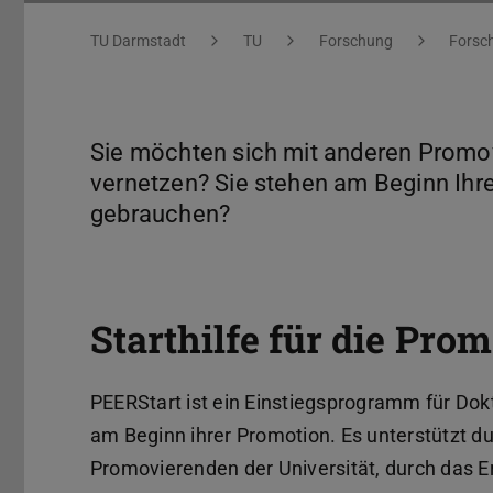
Sie befinden sich hier:
TU Darmstadt
TU
Forschung
Forsch
Sie möchten sich mit anderen Promo
vernetzen? Sie stehen am Beginn Ihr
gebrauchen?
Starthilfe für die Pro
PEERStart ist ein Einstiegsprogramm für Do
am Beginn ihrer Promotion. Es unterstützt d
Promovierenden der Universität, durch das E