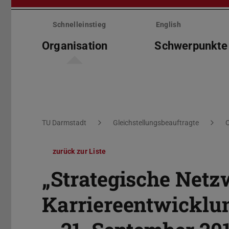
Menü
überspringen
Schnelleinstieg
English
Organisation
Schwerpunkte
Sie befinden sich hier:
TU Darmstadt
Gleichstellungsbeauftragte
O
zurück zur Liste
„Strategische Net
Karriereentwicklun