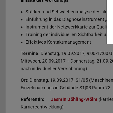
Inhalte des Workshops:
Stärken-und Schwächenanalyse des aktue
Einführung in das Diagnoseinstrument „ne
Instrument der Netzwerkkarte zur Qualität
Training der individuellen Sichtbarkeit u.a
Effektives Kontaktmanagement
Termine:
Dienstag, 19.09.2017, 9:00-17:00 U
Mittwoch, 20.09.2017 + Donnerstag, 21.09.20
nach individueller Vereinbarung)
Ort:
Dienstag, 19.09.2017, S1/05 (Maschin
Einzelcoachings in Gebäude S1|03 Raum 73
Referentin:
Jasmin Döhling-Wölm
(karrie
Karriereentwicklung)