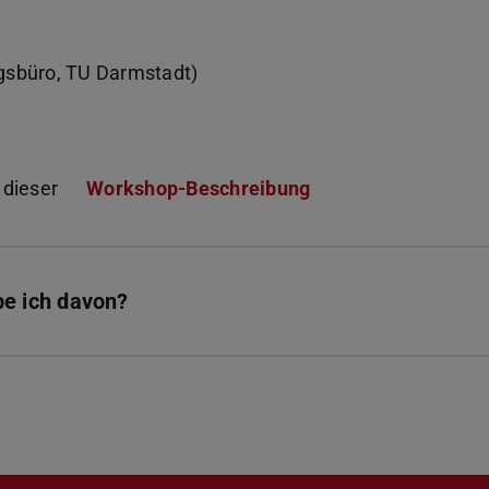
ngsbüro, TU Darmstadt)
 dieser
Workshop-Beschreibung
(PDF-Datei)
(wird in neuem Tab 
e ich davon?