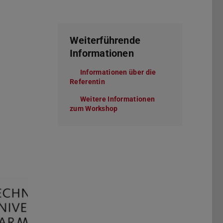
Weiterführende
Informationen
Informationen über die
Referentin
Weitere Informationen
zum Workshop
(PDF-Datei)
(wird in neuem Tab geöffnet)