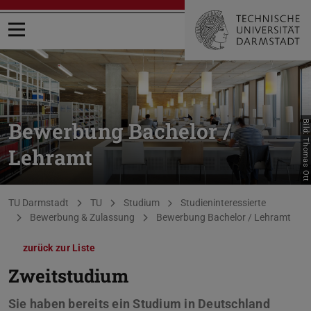
Menü öffnen
Bewerbung Bachelor /
Bild: Thomas Ott
Lehramt
Sie befinden sich hier:
TU Darmstadt
TU
Studium
Studieninteressierte
Bewerbung & Zulassung
Bewerbung Bachelor / Lehramt
zurück zur Liste
Zweitstudium
Sie haben bereits ein Studium in Deutschland