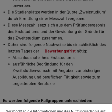
bewerben.
Die Studienplätze werden in der Quote „Zweitstudium“
durch Ermittlung einer Messzahl vergeben.
Diese Messzahl setzt sich aus dem Prüfungsergebnis
des Erststudiums und der Gewichtung der Gründe für
das Zweitstudium zusammen.
Daher sind folgende Nachweise bis einschließlich des
letzten Tages der
Bewerbungsfrist
nötig:
Abschlussnote Ihres Erststudiums
ausführliche Begründung für den
Zweitstudienwunsch mit Angaben zur bisherigen
Ausbildung und beruflichen Tätigkeit sowie zum
angestrebten Berufsziel
Es werden folgende Fallgruppen unterschieden:
Wissenschaftliche Gründe:
Wir möchten die Informationen und das Nutzungserlebnis auf