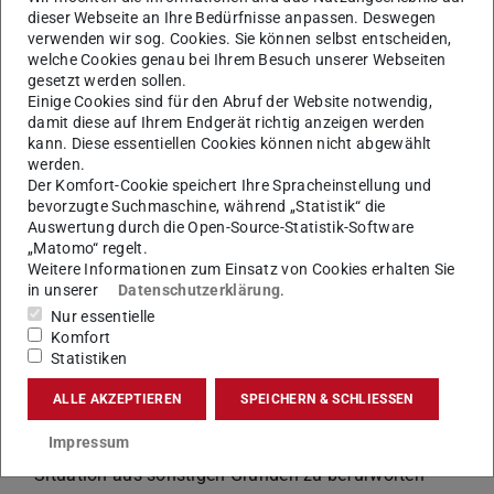
im Hinblick auf eine spätere Tätigkeit in Wissenschaft
dieser Webseite an Ihre Bedürfnisse anpassen. Deswegen
verwenden wir sog. Cookies. Sie können selbst entscheiden,
und Forschung wird auf der Grundlage der bisherigen
welche Cookies genau bei Ihrem Besuch unserer Webseiten
wissenschaftlichen und praktischen Tätigkeit eine
gesetzt werden sollen.
weitere wissenschaftliche Qualifikation in einem
Einige Cookies sind für den Abruf der Website notwendig,
damit diese auf Ihrem Endgerät richtig anzeigen werden
anderen Studiengang angestrebt
kann. Diese essentiellen Cookies können nicht abgewählt
Zwingende berufliche Gründe:
werden.
Der Komfort-Cookie speichert Ihre Spracheinstellung und
es wird ein Beruf angestrebt, der nur aufgrund zweier
bevorzugte Suchmaschine, während „Statistik“ die
abgeschlossener Studiengänge ausgeübt werden kann;
Auswertung durch die Open-Source-Statistik-Software
ein Nachweis über diese berufliche Voraussetzung ist
„Matomo“ regelt.
Weitere Informationen zum Einsatz von Cookies erhalten Sie
erforderlich
in unserer
Datenschutzerklärung
.
Besondere berufliche Gründe:
Nur essentielle
die berufliche Situation wird durch den angestrebten
Komfort
weiteren Studienabschluss, der das Erststudium
Statistiken
sinnvoll ergänzt, erheblich verbessert
ALLE AKZEPTIEREN
SPEICHERN & SCHLIESSEN
Sonstige berufliche Gründe:
Impressum
das Zweitstudium ist aufgrund der beruflichen
Situation aus sonstigen Gründen zu befürworten