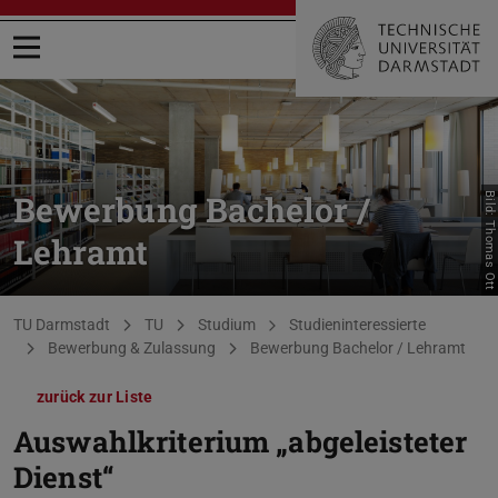
Menü öffnen
Bewerbung Bachelor /
Bild: Thomas Ott
Lehramt
Sie befinden sich hier:
TU Darmstadt
TU
Studium
Studieninteressierte
Bewerbung & Zulassung
Bewerbung Bachelor / Lehramt
zurück zur Liste
Auswahlkriterium „abgeleisteter
Dienst“