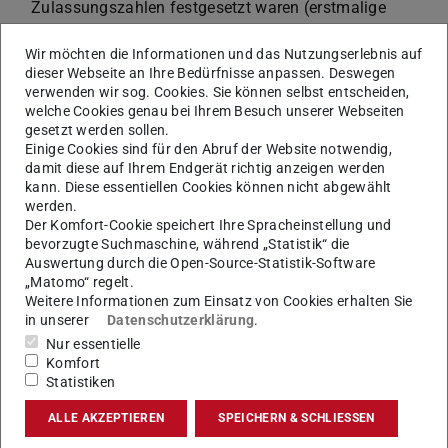
Zulassungszahlen festgesetzt waren (erstmalige
Aufnahmebeschränkung)
Wir möchten die Informationen und das Nutzungserlebnis auf
die Zulassung spätestens zum zweiten
dieser Webseite an Ihre Bedürfnisse anpassen. Deswegen
Vergabeverfahren beantragt wird, das nach
verwenden wir sog. Cookies. Sie können selbst entscheiden,
Beendigung des Dienstes durchgeführt wird und der
welche Cookies genau bei Ihrem Besuch unserer Webseiten
gesetzt werden sollen.
Dienst bis spätestens 30. September beendet ist.
Einige Cookies sind für den Abruf der Website notwendig,
damit diese auf Ihrem Endgerät richtig anzeigen werden
Dienst = Wehrdienst, Zivildienst, freiwilliger Wehrdienst,
kann. Diese essentiellen Cookies können nicht abgewählt
Bundesfreiwilligendienst, Entwicklungsdienst,
werden.
Jugendfreiwilligendienst , Betreuung oder Pflege eines
Der Komfort-Cookie speichert Ihre Spracheinstellung und
bevorzugte Suchmaschine, während „Statistik“ die
Kindes unter 18 Jahren oder einer pflegebedürftigen
Auswertung durch die Open-Source-Statistik-Software
Person aus dem Kreis der sonstigen Angehörigen bis zur
„Matomo“ regelt.
Dauer von 3 Jahre
Weitere Informationen zum Einsatz von Cookies erhalten Sie
in unserer
Datenschutzerklärung
.
Falls die Anzahl der Bewerber, die die oben genannten
Nur essentielle
Voraussetzungen erfüllen die festgelegte Zulassungszahl
Komfort
Statistiken
übersteigt, entscheidet innerhalb dieser Bewerberquote
das Los. Wenn durch diese Quote die Zulassungszahl
ALLE AKZEPTIEREN
SPEICHERN & SCHLIESSEN
bereits ausgeschöpft ist, können keine Plätze mehr in den