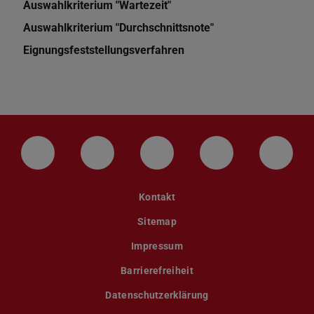
Auswahlkriterium "Wartezeit"
Auswahlkriterium "Durchschnittsnote"
Eignungsfeststellungsverfahren
LinkedIn-Seite der TU Darmstadt
Instagram-Kanal der TU Darmstad
Bluesky-Kanal der TU D
Facebook-Seite
YouTu
Kontakt
Sitemap
Impressum
Barrierefreiheit
Datenschutzerklärung