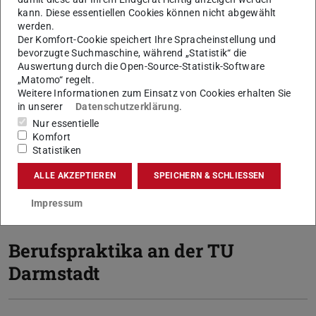
kann. Diese essentiellen Cookies können nicht abgewählt
werden.
Der Komfort-Cookie speichert Ihre Spracheinstellung und
Angebote nach
bevorzugte Suchmaschine, während „Statistik“ die
Fachbereichen
Auswertung durch die Open-Source-Statistik-Software
„Matomo“ regelt.
Weitere Informationen zum Einsatz von Cookies erhalten Sie
in unserer
Datenschutzerklärung
.
Schüler-Labore
Nur essentielle
Komfort
Statistiken
Summer Schools und
ALLE AKZEPTIEREN
SPEICHERN & SCHLIESSEN
Workshops
Impressum
Berufspraktika an der TU
Darmstadt