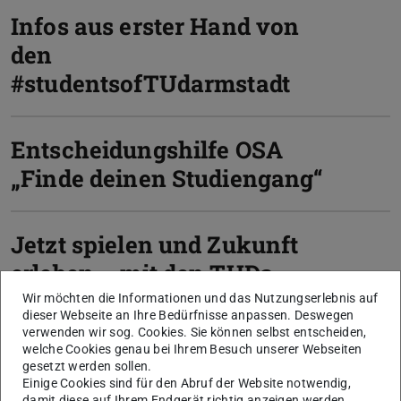
Infos aus erster Hand von
den
#studentsofTUdarmstadt
Entscheidungshilfe OSA
„Finde deinen Studiengang“
Jetzt spielen und Zukunft
erleben – mit den TUDa
Campus Quests
Wir möchten die Informationen und das Nutzungserlebnis auf
dieser Webseite an Ihre Bedürfnisse anpassen. Deswegen
verwenden wir sog. Cookies. Sie können selbst entscheiden,
welche Cookies genau bei Ihrem Besuch unserer Webseiten
Vor Ort: Ein Tag im
gesetzt werden sollen.
Einige Cookies sind für den Abruf der Website notwendig,
Studiengang
damit diese auf Ihrem Endgerät richtig anzeigen werden