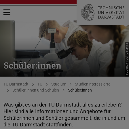
Menü öffnen
Bild: Felipe Fernades
Schüler:innen
Sie befinden sich hier:
TU Darmstadt
TU
Studium
Studieninteressierte
Schüler:innen und Schulen
Schüler:innen
Was gibt es an der TU Darmstadt alles zu erleben?
Hier sind alle Informationen und Angebote für
Schülerinnen und Schüler gesammelt, die in und um
die TU Darmstadt stattfinden.