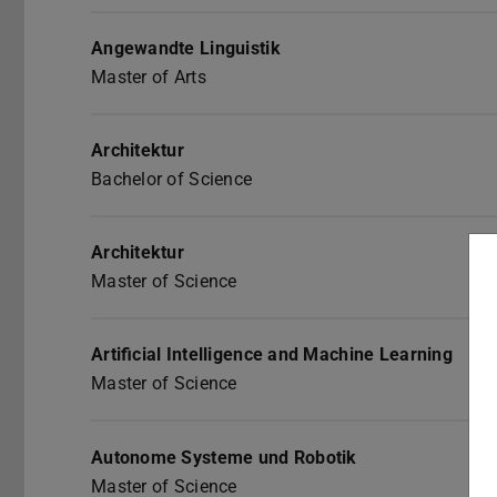
Angewandte Linguistik
Master of Arts
Architektur
Bachelor of Science
Architektur
Master of Science
Artificial Intelligence and Machine Learning
Master of Science
Autonome Systeme und Robotik
Master of Science