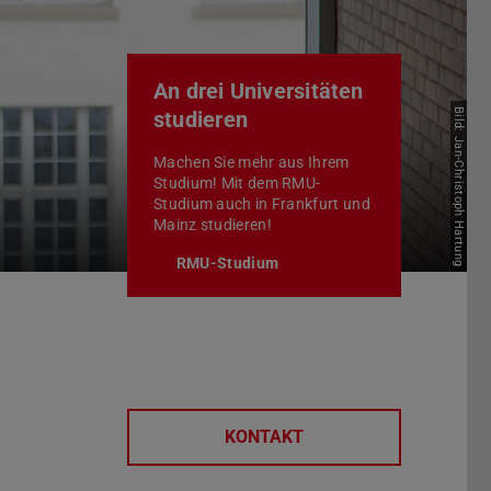
An drei Universitäten
Bild: Jan-Christoph Hartung
studieren
Machen Sie mehr aus Ihrem
Studium! Mit dem RMU-
Studium auch in Frankfurt und
Mainz studieren!
RMU-Studium
KONTAKT