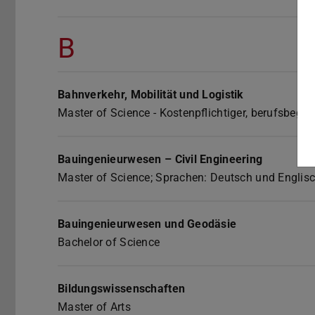
B
Bahnverkehr, Mobilität und Logistik
Master of Science - Kostenpflichtiger, berufsbegl
Bauingenieurwesen – Civil Engineering
Master of Science; Sprachen: Deutsch und Englis
Bauingenieurwesen und Geodäsie
Bachelor of Science
Bildungswissenschaften
Master of Arts