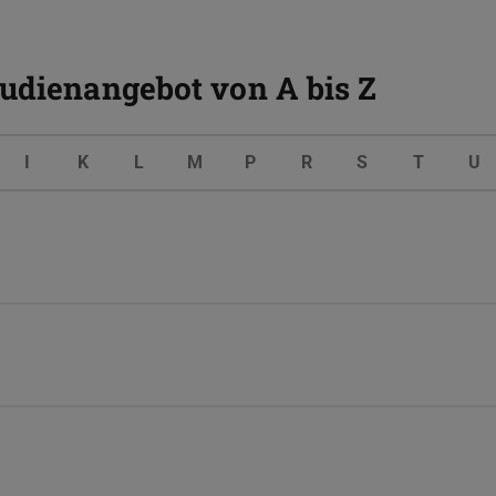
tudienangebot von A bis Z
I
K
L
M
P
R
S
T
U