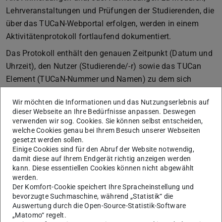
Lehrveranstaltungen und Prüfungen der Studierenden, die
über das TUCaN-Webportal erfolgen, werden in einem
Aktivitätenprotokoll fortlaufend dokumentiert.
Das Protokoll enthält den genauen Zeitpunkt (Datum und
Uhrzeit), den Nutzer (Studierende/-r) sowie das TUCan
Element (TUCaN-Nummer und Namen) zu dem sich
Studierende an- oder abmelden.
Wir möchten die Informationen und das Nutzungserlebnis auf
Ebenso werden alle in den Studienbüros durchgeführte
dieser Webseite an Ihre Bedürfnisse anpassen. Deswegen
verwenden wir sog. Cookies. Sie können selbst entscheiden,
An- und/oder Abmeldungen zu Modulen,
welche Cookies genau bei Ihrem Besuch unserer Webseiten
Lehrveranstaltungen und Prüfungen detailliert unter
gesetzt werden sollen.
Angabe der jeweiligen TU-ID in einem Aktivitätenprotokoll
Einige Cookies sind für den Abruf der Website notwendig,
damit diese auf Ihrem Endgerät richtig anzeigen werden
fortlaufend dokumentiert.
kann. Diese essentiellen Cookies können nicht abgewählt
werden.
Der Komfort-Cookie speichert Ihre Spracheinstellung und
bevorzugte Suchmaschine, während „Statistik“ die
Auswertung durch die Open-Source-Statistik-Software
KONTAKT
„Matomo“ regelt.