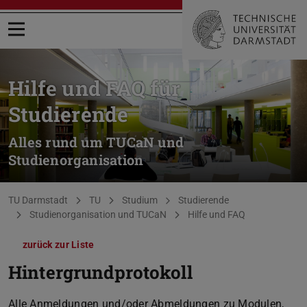
Menü öffnen
Hilfe und FAQ für
Studierende
Alles rund um TUCaN und
Studienorganisation
Sie befinden sich hier:
TU Darmstadt
TU
Studium
Studierende
Studienorganisation und TUCaN
Hilfe und FAQ
zurück zur Liste
Hintergrundprotokoll
Alle Anmeldungen und/oder Abmeldungen zu Modulen,