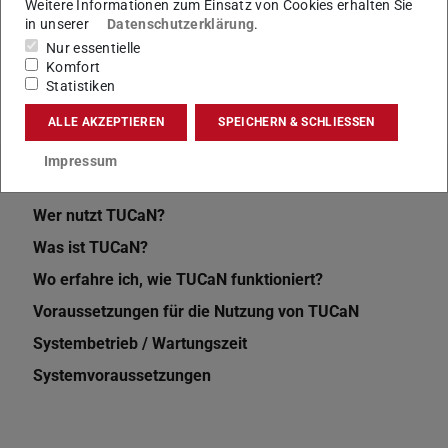
Weitere Informationen zum Einsatz von Cookies erhalten Sie
in unserer
Datenschutzerklärung
.
Nur essentielle
Komfort
Statistiken
ALLE AKZEPTIEREN
SPEICHERN & SCHLIESSEN
Impressum
Weitere Artikel
Wer nutzt TUCaN?
Was ist TUCaN?
Wo erfahre ich, wie TUCaN funktioniert?
Voraussetzungen für die Nutzung von TUCaN
Systembetrieb / Wartungszeit
Systemvoraussetzungen