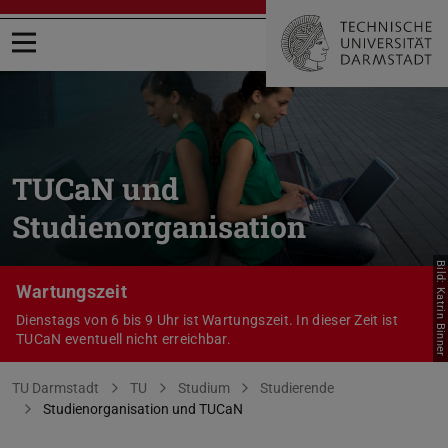
Menü öffnen
TUCaN und
Studienorganisation
Bild: Katrin Binner
Wartungszeit
Dienstags von 6 bis 9 Uhr ist Wartungszeit. In dieser Zeit ist
TUCaN eventuell nicht erreichbar.
Sie befinden sich hier:
TU Darmstadt
TU
Studium
Studierende
Studienorganisation und TUCaN