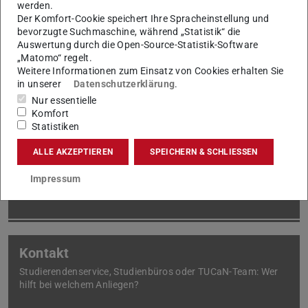
werden.
Das Nachschlagewerk zu TUCaN: Hier gibt es Antworten
Der Komfort-Cookie speichert Ihre Spracheinstellung und
rund um das zentrale Organisationssystem der TU.
bevorzugte Suchmaschine, während „Statistik“ die
Auswertung durch die Open-Source-Statistik-Software
„Matomo“ regelt.
Weitere Informationen zum Einsatz von Cookies erhalten Sie
in unserer
Datenschutzerklärung
.
Nur essentielle
Komfort
Für Erstsemester
Statistiken
TU-ID aktivieren oder Weiterleitung der TUCaN-Nachrichten
einrichten: nützliche Hinweise für den Start in das Studium.
ALLE AKZEPTIEREN
SPEICHERN & SCHLIESSEN
Impressum
Kontakt
Studierendenservice, Studienbüros oder TUCaN-Team: Wer
hilft bei welchem Anliegen?