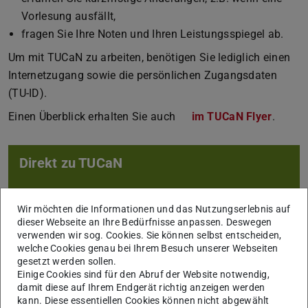
Vorlesung ausfällt,
fragen Sie Ihre Noten und Ihren Leistungsspiegel ab.
Um mit TUCaN zu arbeiten, benötigen Sie lediglich einen
Internetzugang sowie die persönlichen Zugangsdaten
(TU-ID).
Einen Überblick erhalten Sie auch
im TUCaN Flyer
(PDF-D
(wird 
.
Direkt zu TUCaN
Wir möchten die Informationen und das Nutzungserlebnis auf
dieser Webseite an Ihre Bedürfnisse anpassen. Deswegen
verwenden wir sog. Cookies. Sie können selbst entscheiden,
welche Cookies genau bei Ihrem Besuch unserer Webseiten
gesetzt werden sollen.
Einige Cookies sind für den Abruf der Website notwendig,
damit diese auf Ihrem Endgerät richtig anzeigen werden
Hilfe und FAQ
kann. Diese essentiellen Cookies können nicht abgewählt