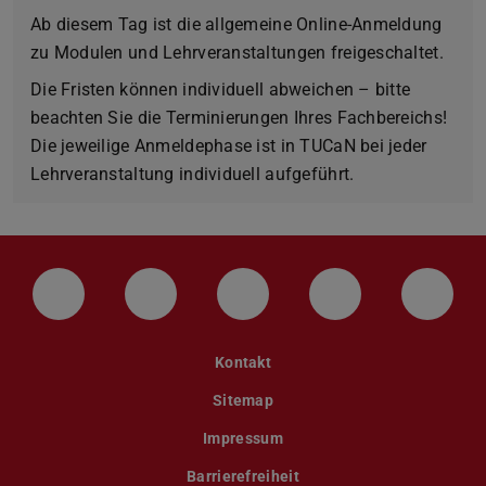
Ab diesem Tag ist die allgemeine Online-Anmeldung
zu Modulen und Lehrveranstaltungen freigeschaltet.
Die Fristen können individuell abweichen – bitte
beachten Sie die Terminierungen Ihres Fachbereichs!
Die jeweilige Anmeldephase ist in TUCaN bei jeder
Lehrveranstaltung individuell aufgeführt.
LinkedIn-Seite der TU Darmstadt
Instagram-Kanal der TU Darmstad
Bluesky-Kanal der TU D
Facebook-Seite
YouTu
Kontakt
Sitemap
Impressum
Barrierefreiheit