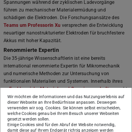
Spannungen während der zyklischen Ladevorgänge
führen zu mechanischer Materialermüdung und
schädigen die Elektroden. Die Forschungsansätze des
Teams um Professorin Xu
versprechen die Entwicklung
neuartiger nanostrukturierter Elektroden für bruchfestere
Akkus mit hoher Kapazität.
Renommierte Expertin
Die 35-jährige Wissenschaftlerin ist eine bereits
international renommierte Expertin für Mikromechanik
und numerische Methoden zur Untersuchung von
funktionalen Materialien und Systemen. Innerhalb ihres
Fachbereichs Material- und Geowissenschaften
sucht
sie die enge Kooperation mit anderen Fachgebieten, wenn
Wir möchten die Informationen und das Nutzungserlebnis auf
dieser Webseite an Ihre Bedürfnisse anpassen. Deswegen
es um Ferroelektrika, Magnete, Batteriematerialien,
verwenden wir sog. Cookies. Sie können selbst entscheiden,
elektroaktive Polymere oder um neue Material- Lösungen
welche Cookies genau bei Ihrem Besuch unserer Webseiten
zur Kühlung von Mikrochips geht. Aber auch mit den TU-
gesetzt werden sollen.
Einige Cookies sind für den Abruf der Website notwendig,
Fachbereichen Maschinenbau, Elektrotechnik und
damit diese auf Ihrem Endgerät richtig anzeigen werden