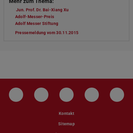
Mehr zum Thema:
Jun. Prof. Dr. Bai-Xiang Xu
Adolf-Messer-Preis
Adolf Messer Stiftung
Pressemeldung vom 30.11.2015
(PDF-Datei)
(wird in neuem Tab geöffne
LinkedIn-Seite der TU Darmstadt
Instagram-Kanal der TU Darmstad
Bluesky-Kanal der TU D
Facebook-Seite
YouTu
Kontakt
Sitemap