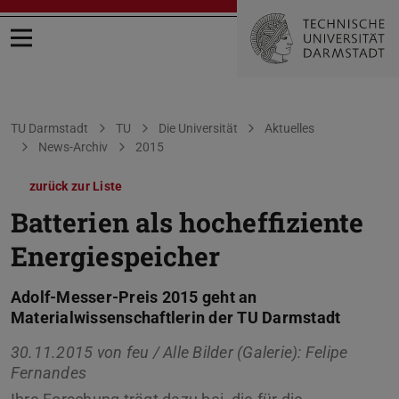
Menü öffnen
Sie befinden sich hier:
TU Darmstadt
TU
Die Universität
Aktuelles
News-Archiv
2015
zurück zur Liste
Batterien als hocheffiziente
Energiespeicher
Adolf-Messer-Preis 2015 geht an
Materialwissenschaftlerin der TU Darmstadt
30.11.2015 von
feu / Alle Bilder (Galerie): Felipe
Fernandes