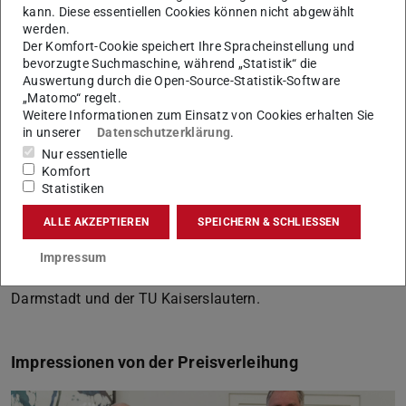
Mathematik sowie mit der Mechanik hat sie über
kann. Diese essentiellen Cookies können nicht abgewählt
werden.
gemeinsame Forschungsprojekte viele Beziehungen
Der Komfort-Cookie speichert Ihre Spracheinstellung und
geknüpft.
bevorzugte Suchmaschine, während „Statistik“ die
Auswertung durch die Open-Source-Statistik-Software
Bai-Xiang Xu schloss 2008 ihr Promotionsstudium in
„Matomo“ regelt.
Festkörpermechanik an der Universität Peking ab. Zuvor
Weitere Informationen zum Einsatz von Cookies erhalten Sie
lernte sie bereits zwei Jahre lang als Stipendiatin die TU
in unserer
Datenschutzerklärung
.
Nur essentielle
Darmstadt kennen und vertiefte ihre Kenntnisse in
Komfort
Mikromechanik, Modellierung und numerischer
Statistiken
Simulation. Nach der Promotion arbeitete sie als PostDoc-
ALLE AKZEPTIEREN
SPEICHERN & SCHLIESSEN
Stipendiatin der Humboldt-Stiftung mit eigenem
Forschungsprojekt zur Modellierung des Verhaltens von
Impressum
Ferroelektrika auf der Mikroskala zeitweise an der TU
Darmstadt und der TU Kaiserslautern.
Impressionen von der Preisverleihung