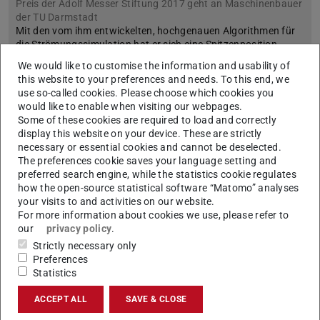
Preis der Adolf Messer Stiftung 2017 geht an Maschinenbauer
der TU Darmstadt
Mit den vom ihm entwickelten, hochgenauen Algorithmen für
die Strömungssimulation hat er sich eine Spitzenposition
erarbeitet: Dr. Florian Kummer vom Fachgebiet Strömungsdy…
We would like to customise the information and usability of
this website to your preferences and needs. To this end, we
use so-called cookies. Please choose which cookies you
would like to enable when visiting our webpages.
Some of these cookies are required to load and correctly
display this website on your device. These are strictly
necessary or essential cookies and cannot be deselected.
The preferences cookie saves your language setting and
preferred search engine, while the statistics cookie regulates
how the open-source statistical software “Matomo” analyses
your visits to and activities on our website.
For more information about cookies we use, please refer to
our
privacy policy
.
Strictly necessary only
Preferences
Statistics
Plus im Forschungswettbewerb
ACCEPT ALL
SAVE & CLOSE
2018/01/23