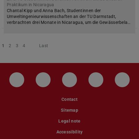
Praktikum in Nicaragua
Chantal Kipp und Anna Bach, Studentinnen der
Umweltingenieurwissenschaften an der TU Darmstadt,
verbrachten drei Monate in Nicaragua, um die Gewässerbela…
1
2
3
4
Next
Last
LinkedIn-Seite der TU Darmstadt
Instagram-Kanal der TU Darmstad
Bluesky-Kanal der TU D
Facebook-Seite
YouTu
Contact
Sitemap
Legal note
Accessibility