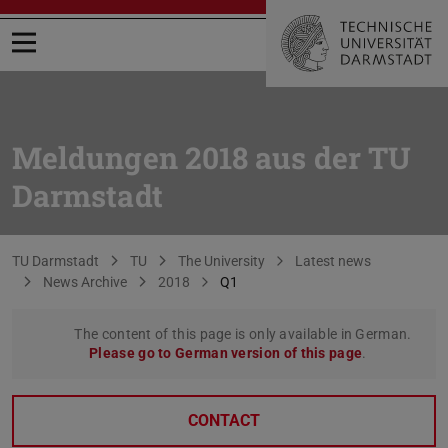
Open menu
Meldungen 2018 aus der TU
Darmstadt
You are here:
TU Darmstadt
TU
The University
Latest news
News Archive
2018
Q1
The content of this page is only available in German.
Please go to German version of this page
.
CONTACT