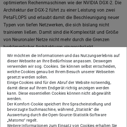
optimierten Rechenmaschinen wie der NVIDIA DGX-2. Die
Architektur der DGX-2 führt zu einer Leistung von zwei
PetaFLOPS und erlaubt damit die Beschleunigung neuer
Typen von tiefen Netzwerken, die sich bislang nicht
trainieren ließen. Damit sind die Komplexität und Größe
von Neuronaler Netze nicht mehr durch die Grenzen
herkömmlicher Architekturen eingeschränkt.
Wir möchten die Informationen und das Nutzungserlebnis auf
dieser Webseite an Ihre Bedürfnisse anpassen. Deswegen
„Einzigartige Infrastruktur für die Forschung zu
verwenden wir sog. Cookies. Sie können selbst entscheiden,
welche Cookies genau bei Ihrem Besuch unserer Webseiten
systemischer KI“
gesetzt werden sollen.
Einige Cookies sind für den Abruf der Website notwendig,
An der TU Darmstadt sollen mithilfe der neuen Hardware
damit diese auf Ihrem Endgerät richtig anzeigen werden
wesentliche Forschungsarbeiten vertieft werden –
kann. Diese essentiellen Cookies können nicht abgewählt
beispielsweise das tiefe Verständnis von Bildern und
werden.
Der Komfort-Cookie speichert Ihre Spracheinstellung und
Texten, die Entwicklung von Robotern, die lernen,
bevorzugte Suchmaschine, während „Statistik“ die
Menschen in Alltagssituationen zu unterstützen, die
Auswertung durch die Open-Source-Statistik-Software
Analyse von hyperspektralen Bildern zur Erkennung und
„Matomo“ regelt.
Weitere Informationen zum Einsatz von Cookies erhalten Sie