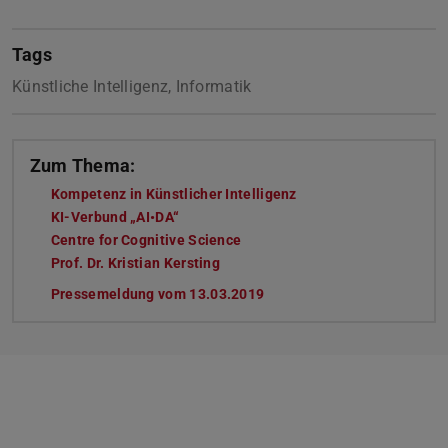
Tags
Künstliche Intelligenz, Informatik
Zum Thema:
Kompetenz in Künstlicher Intelligenz
KI-Verbund „AI•DA“
Centre for Cognitive Science
Prof. Dr. Kristian Kersting
Pressemeldung vom 13.03.2019
(PDF-Datei)
(wird in neuem Tab geöffne