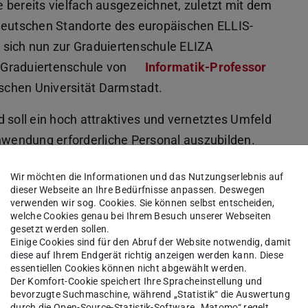
 bereits vielfach ausgezeichnet, zuletzt mit dem
 deutschen Standorte des europäischen ELLIS-
 sich nun zur Graduiertenschule ELIZA
 Graduiertenschule von
Informatik-Professor
chen Universität Darmstadt.
 soll ein hoch attraktives und vernetztes Umfeld
Anwendung erforderliche Personal auszubilden.
den Stärken des Forschungsstandorts Deutschland
Wir möchten die Informationen und das Nutzungserlebnis auf
-Studierende und Promovierende aus Gruppen
dieser Webseite an Ihre Bedürfnisse anpassen. Deswegen
nden aktuell unterrepräsentiert sind. Weiterhin
verwenden wir sog. Cookies. Sie können selbst entscheiden,
welche Cookies genau bei Ihrem Besuch unserer Webseiten
en ELLIS-Netzwerk
gestärkt werden.
gesetzt werden sollen.
Einige Cookies sind für den Abruf der Website notwendig, damit
 in ELIZA werden dabei von institutions- und
diese auf Ihrem Endgerät richtig anzeigen werden kann. Diese
essentiellen Cookies können nicht abgewählt werden.
tion ebenso profitieren wie von erprobten
Der Komfort-Cookie speichert Ihre Spracheinstellung und
und Lehrveranstaltungen sowie von
bevorzugte Suchmaschine, während „Statistik“ die Auswertung
durch die Open-Source-Statistik-Software „Matomo“ regelt.