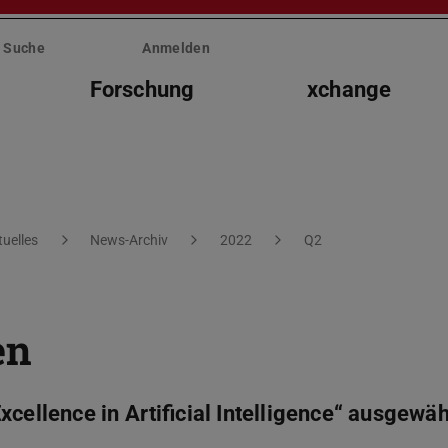
Suche
Anmelden
Forschung
xchange
tuelles
News-Archiv
2022
Q2
en
cellence in Artificial Intelligence“ ausgewäh