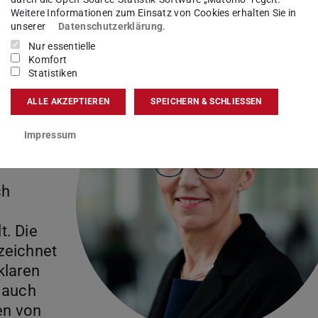
n entsprechenden Partnerinnen organisiert und
Weitere Informationen zum Einsatz von Cookies erhalten Sie in
unserer
Datenschutzerklärung
.
Nur essentielle
”
Komfort
Statistiken
 Brühl,
ALLE AKZEPTIEREN
SPEICHERN & SCHLIESSEN
 der TU
mstadt
Impressum
ch
t. Die
zeichnet
klaren
 auch
en von