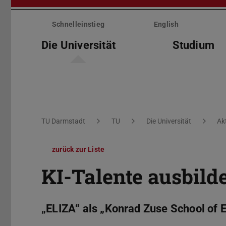
Menü
überspringen
Schnelleinstieg
English
Die Universität
Studium
Sie befinden sich hier:
TU Darmstadt
TU
Die Universität
Ak
zurück zur Liste
KI-Talente ausbild
„ELIZA“ als „Konrad Zuse School of Ex