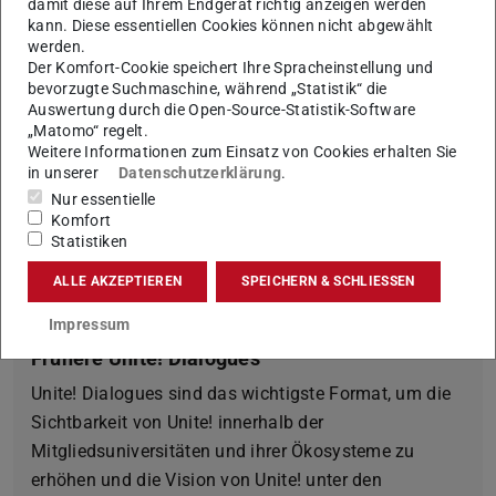
damit diese auf Ihrem Endgerät richtig anzeigen werden
kann. Diese essentiellen Cookies können nicht abgewählt
werden.
Praktische Informationen
Der Komfort-Cookie speichert Ihre Spracheinstellung und
bevorzugte Suchmaschine, während „Statistik“ die
Mehr Informationen, das Programm sowie ein
Auswertung durch die Open-Source-Statistik-Software
Livestream finden sich auf der
„Matomo“ regelt.
Weitere Informationen zum Einsatz von Cookies erhalten Sie
Veranstaltungsseite.
in unserer
Datenschutzerklärung
.
Der
Livestream
ist für die
Nur essentielle
Eröffnungsveranstaltung, das Community Event und
Komfort
Statistiken
die Abschlussveranstaltung geöffnet.
ALLE AKZEPTIEREN
SPEICHERN & SCHLIESSEN
Impressum
Frühere Unite! Dialogues
Unite! Dialogues sind das wichtigste Format, um die
Sichtbarkeit von Unite! innerhalb der
Mitgliedsuniversitäten und ihrer Ökosysteme zu
erhöhen und die Vision von Unite! unter den