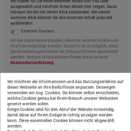
Wir haben für Sie einen externen Inhalt von YouTube
ausgewählt und möchten Ihnen diesen hier zeigen. Dazu
müssen Sie ihn mit einem Klick einblenden. Mit einem
weiteren Klick können Sie den externen Inhalt jederzeit
ausblenden.
Externer Content
Ich bin damit einverstanden, dass mir externe Inhalte von
YouTube angezeigt werden. Dadurch ist es möglich, dass
personenbezogene Daten an Drittplattformen übermittelt
werden. Weitere Informationen finden Sie in unserer
Datenschutzerklärung
.
Wir möchten die Informationen und das Nutzungserlebnis auf
dieser Webseite an Ihre Bedürfnisse anpassen. Deswegen
Mit einer Ideenskizze können sich Wissenschaftler:innen,
verwenden wir sog. Cookies. Sie können selbst entscheiden,
welche Cookies genau bei Ihrem Besuch unserer Webseiten
Studierende, Mitarbeitende sowie Absolvent:innen der TU
gesetzt werden sollen.
Darmstadt bis zum 3. Juni 2024 online bewerben. Sie
Einige Cookies sind für den Abruf der Website notwendig,
erhalten die Chance, die Marktreife der eigenen
damit diese auf Ihrem Endgerät richtig anzeigen werden
kann. Diese essentiellen Cookies können nicht abgewählt
innovativen Produkt- oder Geschäftsidee oder das
werden.
Verwertungspotenzial des Forschungsergebnisses