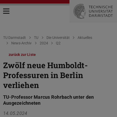
Menü öffnen
Sie befinden sich hier:
TU Darmstadt
TU
Die Universität
Aktuelles
News-Archiv
2024
Q2
zurück zur Liste
Zwölf neue Humboldt-
Professuren in Berlin
verliehen
TU-Professor Marcus Rohrbach unter den
Ausgezeichneten
14.05.2024