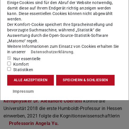
Einige Cookies sind für den Abruf der Website notwendig,
vielfach angewendet. Die KI-Forschung ist eine zentrale,
damit diese auf Ihrem Endgerät richtig anzeigen werden
kann. Diese essentiellen Cookies können nicht abgewählt
interdisziplinär angelegte Disziplin an der TU Darmstadt
werden.
und international exzellent.
Der Komfort-Cookie speichert Ihre Spracheinstellung und
bevorzugte Suchmaschine, während „Statistik“ die
Die zwölf neuen Humboldt-Professor:innen wurden von
Auswertung durch die Open-Source-Statistik-Software
deutschen Hochschulen nominiert und wechseln aus dem
„Matomo“ regelt.
Ausland an zehn deutsche Universitäten. Die vom
Weitere Informationen zum Einsatz von Cookies erhalten Sie
in unserer
Datenschutzerklärung
.
Bundesministerium für Bildung und Forschung finanzierte
Nur essentielle
Auszeichnung ist mit je fünf Millionen Euro für
Komfort
experimentell und je dreieinhalb Millionen Euro für
Statistiken
theoretisch arbeitende Wissenschaftler:innen dotiert.
ALLE AKZEPTIEREN
SPEICHERN & SCHLIESSEN
Die TU Darmstadt erhielt die besondere Auszeichnung
Impressum
bereits zum dritten Mal: Mit einer Professur für den
Kernphysiker Dr. Alexandre Obertelli
konnte die
Universität 2018 die erste Humboldt-Professur in Hessen
einwerben, 2021 folgte die Kognitionswissenschaftlerin
Professorin Angela Yu.