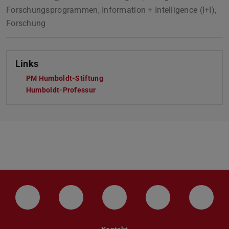
Forschungsprogrammen, Information + Intelligence (I+I),
Forschung
Links
PM Humboldt-Stiftung
Humboldt-Professur
LinkedIn-Seite der TU Darmstadt
Instagram-Kanal der TU Darmstad
Bluesky-Kanal der TU D
Facebook-Seite
YouTu