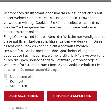
Wir möchten die Informationen und das Nutzungserlebnis auf
dieser Webseite an Ihre Bedürfnisse anpassen. Deswegen
verwenden wir sog. Cookies. Sie können selbst entscheiden,
welche Cookies genau bei Ihrem Besuch unserer Webseiten
gesetzt werden sollen.
en haben laut Quantenphysik eine Doppelnatur.
Einige Cookies sind für den Abruf der Website notwendig, damit
diese auf Ihrem Endgerät richtig anzeigen werden kann. Diese
ilchen oder wie Wellen. Beim Tunneleffekt zeigt
essentiellen Cookies können nicht abgewählt werden.
rriere rollt ein „Wellenpaket“ zu, einem Schwall
Der Komfort-Cookie speichert Ihre Spracheinstellung und
bevorzugte Suchmaschine, während „Statistik“ die Auswertung
 an, mit welcher Wahrscheinlichkeit das Teilchen
durch die Open-Source-Statistik-Software „Matomo“ regelt.
nn man seinen Aufenthaltsort misst. Trifft das
Weitere Informationen zum Einsatz von Cookies erhalten Sie in
unserer
Datenschutzerklärung
.
 Teil davon reflektiert. Ein kleiner Teil davon
Nur essentielle
ne kleine Wahrscheinlichkeit, dass das Teilchen
Komfort
Statistiken
ALLE AKZEPTIEREN
SPEICHERN & SCHLIESSEN
aben, dass ein Lichtteilchen nach dem Tunneln
es, das freie Bahn hatte. Es wäre also schneller
Impressum