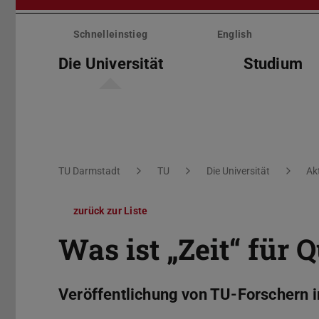
Menü
überspringen
Schnelleinstieg
English
Die Universität
Studium
Sie befinden sich hier:
TU Darmstadt
TU
Die Universität
Ak
zurück zur Liste
Was ist „Zeit“ für 
Veröffentlichung von TU-Forschern 