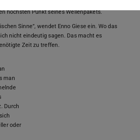
 Forscher den Ort definieren, an dem das
den höchsten Punkt seines Wellenpakets.
ssischen Sinne“, wendet Enno Giese ein. Wo das
 sich nicht eindeutig sagen. Das macht es
nötigte Zeit zu treffen.
an
was man
nnelnde
s
z. Durch
sich
ller oder