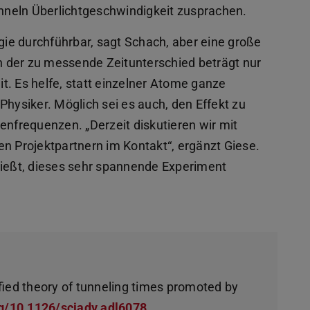
neln Überlichtgeschwindigkeit zusprachen.
ogie durchführbar, sagt Schach, aber eine große
 der zu messende Zeitunterschied beträgt nur
t. Es helfe, statt einzelner Atome ganze
Physiker. Möglich sei es auch, den Effekt zu
enfrequenzen. „Derzeit diskutieren wir mit
en Projektpartnern im Kontakt“, ergänzt Giese.
ließt, dieses sehr spannende Experiment
fied theory of tunneling times promoted by
rg/10.1126/sciadv.adl6078