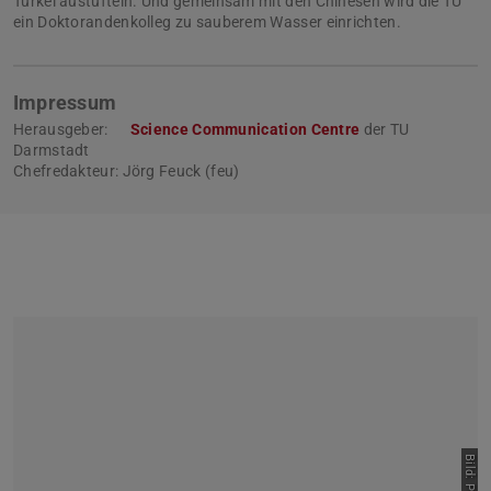
Türkei austüfteln. Und gemeinsam mit den Chinesen wird die TU
ein Doktorandenkolleg zu sauberem Wasser einrichten.
Impressum
Herausgeber:
Science Communication Centre
der TU
Darmstadt
Chefredakteur: Jörg Feuck (feu)