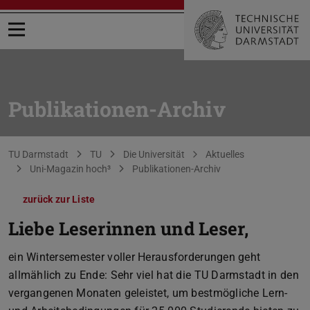
Menü öffnen
Publikationen-Archiv
Sie befinden sich hier:
TU Darmstadt
TU
Die Universität
Aktuelles
Uni-Magazin hoch³
Publikationen-Archiv
zurück zur Liste
Liebe Leserinnen und Leser,
hoch³ 1/2012
ein Wintersemester voller Herausforderungen geht
allmählich zu Ende: Sehr viel hat die TU Darmstadt in den
vergangenen Monaten geleistet, um bestmögliche Lern-