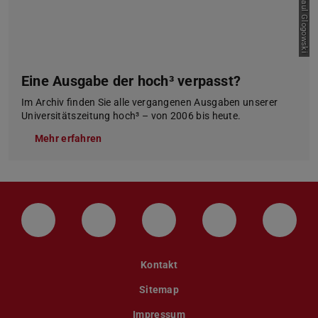
Bild: Paul Glogowski
Eine Ausgabe der hoch³ verpasst?
Im Archiv finden Sie alle vergangenen Ausgaben unserer
Universitätszeitung hoch³ – von 2006 bis heute.
Mehr erfahren
LinkedIn-Seite der TU Darmstadt
Instagram-Kanal der TU Darmstad
Bluesky-Kanal der TU D
Facebook-Seite
YouTu
Kontakt
Sitemap
Impressum