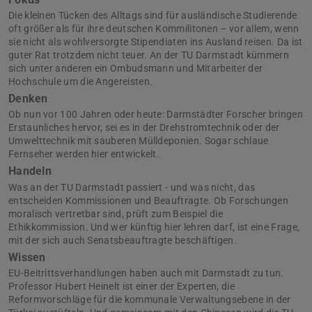
Die kleinen Tücken des Alltags sind für ausländische Studierende
oft größer als für ihre deutschen Kommilitonen – vor allem, wenn
sie nicht als wohlversorgte Stipendiaten ins Ausland reisen. Da ist
guter Rat trotzdem nicht teuer. An der TU Darmstadt kümmern
sich unter anderen ein Ombudsmann und Mitarbeiter der
Hochschule um die Angereisten.
Denken
Ob nun vor 100 Jahren oder heute: Darmstädter Forscher bringen
Erstaunliches hervor, sei es in der Drehstromtechnik oder der
Umwelttechnik mit sauberen Mülldeponien. Sogar schlaue
Fernseher werden hier entwickelt.
Handeln
Was an der TU Darmstadt passiert - und was nicht, das
entscheiden Kommissionen und Beauftragte. Ob Forschungen
moralisch vertretbar sind, prüft zum Beispiel die
Ethikkommission. Und wer künftig hier lehren darf, ist eine Frage,
mit der sich auch Senatsbeauftragte beschäftigen.
Wissen
EU-Beitrittsverhandlungen haben auch mit Darmstadt zu tun.
Professor Hubert Heinelt ist einer der Experten, die
Reformvorschläge für die kommunale Verwaltungsebene in der