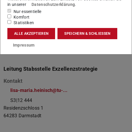
in unserer
Datenschutzerklärung
.
Nur essentielle
Komfort
Statistiken
ALLE AKZEPTIEREN
SPEICHERN & SCHLIESSEN
Impressum
Leitung Stabsstelle Exzellenzstrategie
Kontakt
lisa-maria.heinisch@tu-...
S3|12 444
Residenzschloss 1
64283
Darmstadt