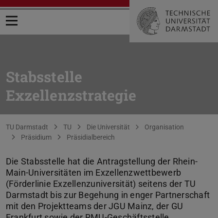
Menü öffnen
Stabsstelle
Exzellenzstrategie
Sie befinden sich hier:
TU Darmstadt
TU
Die Universität
Organisation
Präsidium
Präsidialbereich
Die Stabsstelle hat die Antragstellung der Rhein-
Main-Universitäten im Exzellenzwettbewerb
(Förderlinie Exzellenzuniversität) seitens der TU
Darmstadt bis zur Begehung in enger Partnerschaft
mit den Projektteams der JGU Mainz, der GU
Frankfurt sowie der RMU-Geschäftsstelle