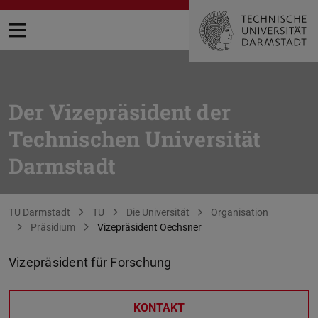
Menü öffnen
Der Vizepräsident der
Technischen Universität
Darmstadt
Sie befinden sich hier:
TU Darmstadt
TU
Die Universität
Organisation
Präsidium
Vizepräsident Oechsner
Vizepräsident für Forschung
KONTAKT