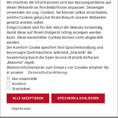
Wir möchten die Informationen und das Nutzungserlebnis auf
dieser Webseite an Ihre Bedürfnisse anpassen. Deswegen
verwenden wir sog. Cookies. Sie können selbst entscheiden,
welche Cookies genau bei Ihrem Besuch unserer Webseiten
gesetzt werden sollen.
Einige Cookies sind für den Abruf der Website notwendig,
damit diese auf Ihrem Endgerät richtig anzeigen werden
Kontakt
kann. Diese essentiellen Cookies können nicht abgewählt
vp-forschung@tu-...
werden.
Der Komfort-Cookie speichert Ihre Spracheinstellung und
+49 6151 16-20001
bevorzugte Suchmaschine, während „Statistik“ die
+49 6151 16-20002
Auswertung durch die Open-Source-Statistik-Software
„Matomo“ regelt.
Postadresse: Karolinenplatz 5, 64289 Darmstadt
Weitere Informationen zum Einsatz von Cookies erhalten Sie
in unserer
Datenschutzerklärung
.
Residenzschloss 1
Nur essentielle
64283
Darmstadt
Komfort
Statistiken
ALLE AKZEPTIEREN
SPEICHERN & SCHLIESSEN
Impressum
Zur Person