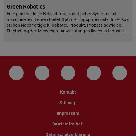
Green Robotics
Eine ganzheitliche Betrachtung robotischer Systeme mit
maschinellem Lernen bietet Optimierungspotenziale. Im Fokus
stehen Nachhaltigkeit, Roboter, Produkt, Prozess sowie die
Einbindung des Menschen. Anwen-dungen liegen in Industrie…
LinkedIn-Seite der TU Darmstadt
Instagram-Kanal der TU Darmstad
Bluesky-Kanal der TU D
Facebook-Seite
YouTu
Kontakt
Sitemap
Impressum
Barrierefreiheit
Datenschutzerklärung