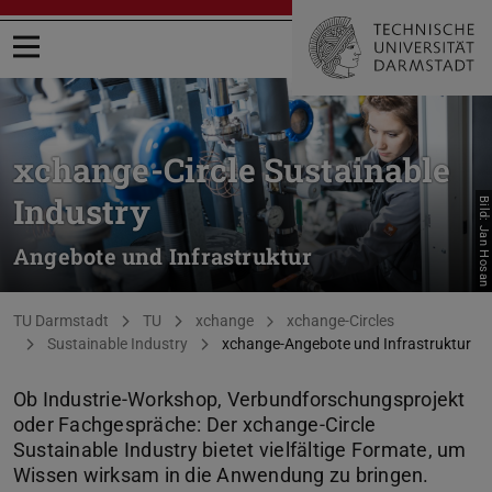
Menü öffnen
xchange-Circle Sustainable
Industry
Bild: Jan Hosan
Angebote und Infrastruktur
Sie befinden sich hier:
TU Darmstadt
TU
xchange
xchange-Circles
Sustainable Industry
xchange-Angebote und Infrastruktur
Ob Industrie-Workshop, Verbundforschungsprojekt
oder Fachgespräche: Der xchange-Circle
Sustainable Industry bietet vielfältige Formate, um
Wissen wirksam in die Anwendung zu bringen.