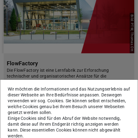
Bild: PTW, Thomas Ott
FlowFactory
Die FlowFactory ist eine Lernfabrik zur Erforschung
technischer und organisatorischer Ansätze für die
digitalisierte, schlanke Produktion der Zukunft. Im Fokus
stehen Prozess- und Produktstandardisierung in der Einzelfe…
Wir möchten die Informationen und das Nutzungserlebnis auf
dieser Webseite an Ihre Bedürfnisse anpassen. Deswegen
verwenden wir sog. Cookies. Sie können selbst entscheiden,
welche Cookies genau bei Ihrem Besuch unserer Webseiten
gesetzt werden sollen.
Einige Cookies sind für den Abruf der Website notwendig,
damit diese auf Ihrem Endgerät richtig anzeigen werden
kann. Diese essentiellen Cookies können nicht abgewählt
werden.