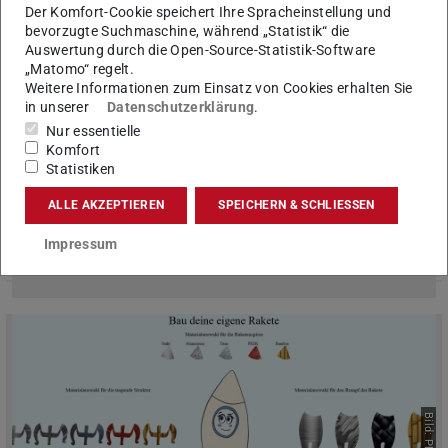
Bild: PLCM / Sven Winter
Der Komfort-Cookie speichert Ihre Spracheinstellung und
bevorzugte Suchmaschine, während „Statistik“ die
Auswertung durch die Open-Source-Statistik-Software
„Matomo“ regelt.
Weitere Informationen zum Einsatz von Cookies erhalten Sie
in unserer
Datenschutzerklärung
.
Nur essentielle
Komfort
Digitainability-Demonstrator zur Bilanzierung
Statistiken
des CO2-Fußabdrucks in der Produktentstehung
Mit dem Digitalen Produktpass wird der Nachweis von
ALLE AKZEPTIEREN
SPEICHERN & SCHLIESSEN
Nachhaltigkeitsdaten immer wichtiger. Der Demonstrator
„LiBi3D“ zeigt am Beispiel additiver Fertigung, wie
Impressum
bauteilspezifische CO₂-Daten erfasst, dokumentiert und für ä…