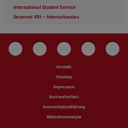
International Student Service
Dezernat VIII – Internationales
LinkedIn-Seite der TU Darmstadt
Instagram-Kanal der TU Darmstad
Bluesky-Kanal der TU D
Facebook-Seite
YouTu
Kontakt
Sitemap
Impressum
Barrierefreiheit
Datenschutzerklärung
Webseitenanalyse