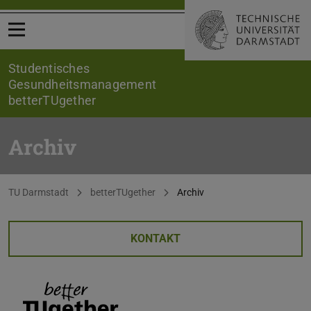
Menü öffnen
Studentisches
Gesundheitsmanagement
betterTUgether
Archiv
Sie befinden sich hier:
TU Darmstadt
betterTUgether
Archiv
KONTAKT