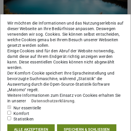
Wir möchten die Informationen und das Nutzungserlebnis auf
dieser Webseite an Ihre Bedürfnisse anpassen. Deswegen
verwenden wir sog. Cookies. Sie können selbst entscheiden,
welche Cookies genau bei Ihrem Besuch unserer Webseiten
gesetzt werden sollen.
Einige Cookies sind für den Abruf der Website notwendig,
TK-MentalStrategien (Anti-Stress Seminar)
damit diese auf Ihrem Endgerät richtig anzeigen werden
24.10.2025
kann. Diese essentiellen Cookies können nicht abgewählt
Ein Seminar zur Entwicklung von langfristigen Strategien
werden.
gegen Stress
Der Komfort-Cookie speichert Ihre Spracheinstellung und
bevorzugte Suchmaschine, während „Statistik“ die
Die Seminarreihe in hybrider Form geht von Sa, 08.11. – Sa,
Auswertung durch die Open-Source-Statistik-Software
13.12.2025 – (2* in Präsenz und 3* dienstags online).
„Matomo“ regelt.
Weitere Informationen zum Einsatz von Cookies erhalten Sie
in unserer
Datenschutzerklärung
.
Nur essentielle
Komfort
Statistiken
ALLE AKZEPTIEREN
SPEICHERN & SCHLIESSEN