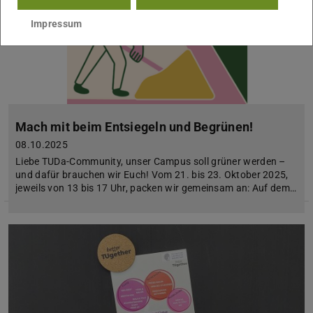
Impressum
Mach mit beim Entsiegeln und Begrünen!
08.10.2025
Liebe TUDa-Community, unser Campus soll grüner werden –
und dafür brauchen wir Euch! Vom 21. bis 23. Oktober 2025,
jeweils von 13 bis 17 Uhr, packen wir gemeinsam an: Auf dem…