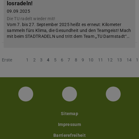
losradeln!
09.09.2025
Die TU radelt wieder mit!
Vom 7. bis 27. September 2025 heißt es erneut: Kilometer
sammeln fürs Klima, die Gesundheit und den Teamgeist! Mach
mit beim STADTRADELN und tritt dem Team „TU Darmstadt“…
Erste
Vorherige
1
2
3
4
5
6
7
8
9
10
11
12
13
14
1
Facebook
Instagram
YouTube
Sitemap
Impressum
Barrierefreiheit