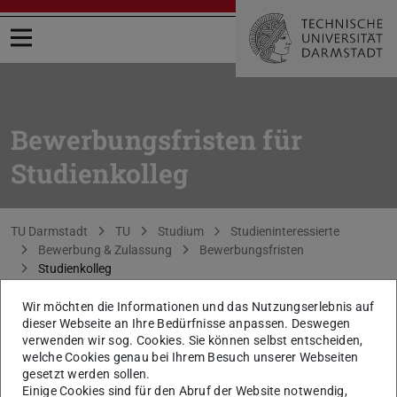
Menü öffnen
Bewerbungsfristen für
Studienkolleg
Sie befinden sich hier:
TU Darmstadt
TU
Studium
Studieninteressierte
Bewerbung & Zulassung
Bewerbungsfristen
Studienkolleg
Wir möchten die Informationen und das Nutzungserlebnis auf
dieser Webseite an Ihre Bedürfnisse anpassen. Deswegen
KONTAKT
verwenden wir sog. Cookies. Sie können selbst entscheiden,
welche Cookies genau bei Ihrem Besuch unserer Webseiten
gesetzt werden sollen.
Die Online-Bewerbungsfristen für das Studienkolleg (T-
Einige Cookies sind für den Abruf der Website notwendig,