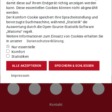
Kurs/G-Kurs) an der TU Darmstadt sind:
damit diese auf Ihrem Endgerät richtig anzeigen werden
kann. Diese essentiellen Cookies können nicht abgewählt
werden.
Der Komfort-Cookie speichert Ihre Spracheinstellung und
Wintersemester
15.03. – 15.04.
bevorzugte Suchmaschine, während „Statistik“ die
Auswertung durch die Open-Source-Statistik-Software
Sommersemester
15.09. – 15.10.
„Matomo“ regelt.
Weitere Informationen zum Einsatz von Cookies erhalten Sie
in unserer
Datenschutzerklärung
.
Nur essentielle
Komfort
Weitere Informationen
Statistiken
für internationale Studienbewerber_innen
ALLE AKZEPTIEREN
SPEICHERN & SCHLIESSEN
Impressum
LinkedIn-Seite der TU Darmstadt
Instagram-Kanal der TU Darmstad
Bluesky-Kanal der TU D
Facebook-Seite
YouTu
Kontakt