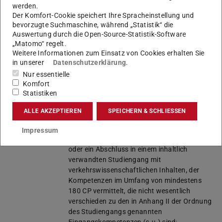
Sprache
Deutsch. Es ist davon auszugehen, dass
werden.
wissenschaftliche Literatur in Englisch zu
Der Komfort-Cookie speichert Ihre Spracheinstellung und
lesen und zu bearbeiten ist.
bevorzugte Suchmaschine, während „Statistik“ die
Auswertung durch die Open-Source-Statistik-Software
Studienbeginn
Wintersemester
„Matomo“ regelt.
Weitere Informationen zum Einsatz von Cookies erhalten Sie
Praktikum
---
in unserer
Datenschutzerklärung
.
Nur essentielle
Zulassung
Immatrikulationsvoraussetzungen für den
Komfort
nicht-konsekutiven, kostenpflichtigen und
Statistiken
berufsbegleitendenden Master-Studiengang
sind:
ALLE AKZEPTIEREN
SPEICHERN & SCHLIESSEN
1. a) Ein Bachelorabschluss im Bereich:
Ingenieurwissenschaften oder
Impressum
Verkehrswissenschaften oder Informatik
oder ein Abschluss in einem inhaltlich
verwandten Studiengang mit
verkehrswissenschaftlichen Inhalten, der
Kompetenzen im Umfang von mindestens
180 CP vermittelt, die nicht wesentlich
verschieden zu den in Anhang II der Ordnung
des Studiengangs genannten