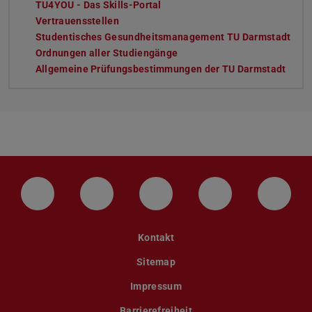
TU4YOU - Das Skills-Portal
Vertrauensstellen
Studentisches Gesundheitsmanagement TU Darmstadt
Ordnungen aller Studiengänge
Allgemeine Prüfungsbestimmungen der TU Darmstadt
LinkedIn-Seite der TU Darmstadt
Instagram-Kanal der TU Darmstad
Bluesky-Kanal der TU D
Facebook-Seite
YouTu
Kontakt
Sitemap
Impressum
Barrierefreiheit