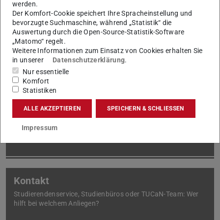
werden.
Das Nachschlagewerk zu TUCaN: Hier gibt es Antworten
Der Komfort-Cookie speichert Ihre Spracheinstellung und
rund um das zentrale Organisationssystem der TU.
bevorzugte Suchmaschine, während „Statistik“ die
Auswertung durch die Open-Source-Statistik-Software
„Matomo“ regelt.
Weitere Informationen zum Einsatz von Cookies erhalten Sie
in unserer
Datenschutzerklärung
.
Nur essentielle
Komfort
Für Erstsemester
Statistiken
TU-ID aktivieren oder Weiterleitung der TUCaN-Nachrichten
einrichten: nützliche Hinweise für den Start in das Studium.
ALLE AKZEPTIEREN
SPEICHERN & SCHLIESSEN
Impressum
Kontakt
Studierendenservice, Studienbüros oder TUCaN-Team: Wer
hilft bei welchem Anliegen?