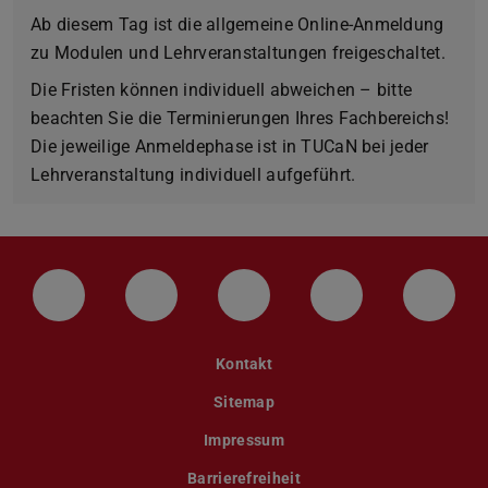
Ab diesem Tag ist die allgemeine Online-Anmeldung
zu Modulen und Lehrveranstaltungen freigeschaltet.
Die Fristen können individuell abweichen – bitte
beachten Sie die Terminierungen Ihres Fachbereichs!
Die jeweilige Anmeldephase ist in TUCaN bei jeder
Lehrveranstaltung individuell aufgeführt.
LinkedIn-Seite der TU Darmstadt
Instagram-Kanal der TU Darmstad
Bluesky-Kanal der TU D
Facebook-Seite
YouTu
Kontakt
Sitemap
Impressum
Barrierefreiheit