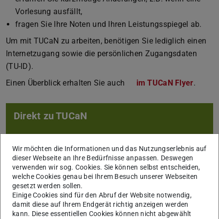
Vorlesung ausfällt,
fragen Sie Ihre Noten und Ihren Leistungsspiegel ab.
Um mit TUCaN zu arbeiten, benötigen Sie lediglich einen
Internetzugang sowie die persönlichen Zugangsdaten
(TU-ID).
Einen Überblick erhalten Sie auch
im TUCaN Flyer
(PDF-D
(wird 
.
Direkt zu TUCaN
Wir möchten die Informationen und das Nutzungserlebnis auf
dieser Webseite an Ihre Bedürfnisse anpassen. Deswegen
verwenden wir sog. Cookies. Sie können selbst entscheiden,
welche Cookies genau bei Ihrem Besuch unserer Webseiten
gesetzt werden sollen.
Einige Cookies sind für den Abruf der Website notwendig,
damit diese auf Ihrem Endgerät richtig anzeigen werden
Hilfe und FAQ
kann. Diese essentiellen Cookies können nicht abgewählt