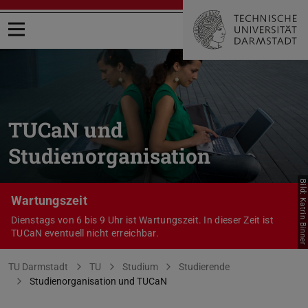
Menü öffnen
TUCaN und
Studienorganisation
Bild: Katrin Binner
Wartungszeit
Dienstags von 6 bis 9 Uhr ist Wartungszeit. In dieser Zeit ist
TUCaN eventuell nicht erreichbar.
Sie befinden sich hier:
TU Darmstadt
TU
Studium
Studierende
Studienorganisation und TUCaN