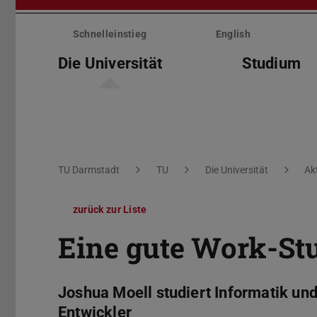
Menü
überspringen
Schnelleinstieg
English
Die Universität
Studium
Sie befinden sich hier:
TU Darmstadt
TU
Die Universität
Ak
zurück zur Liste
Eine gute Work-St
Joshua Moell studiert Informatik und 
Entwickler