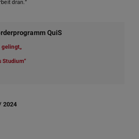
beit dran.“
Förderprogramm QuiS
 gelingt„
ns Studium“
 / 2024