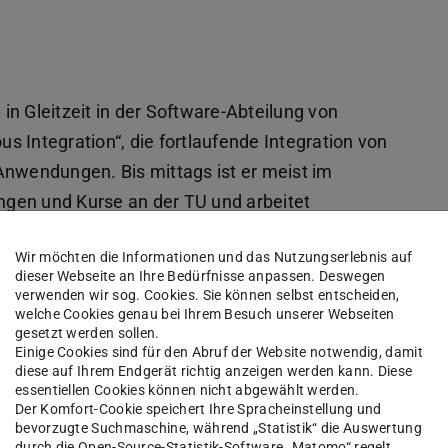
n Gleitzeit in der Software-Abteilung von
us Integration“, die fortlaufende Integration von
wendungen. Bis mittags ist er meist im
ngen und Kurse an der TU und arbeitet
nstrengend? „Es klappt gut, weil ich mobil
Wir möchten die Informationen und das Nutzungserlebnis auf
dieser Webseite an Ihre Bedürfnisse anpassen. Deswegen
verwenden wir sog. Cookies. Sie können selbst entscheiden,
isiert, dass er nur bis zu zwei Vorlesungen am
welche Cookies genau bei Ihrem Besuch unserer Webseiten
gesetzt werden sollen.
 Vieles läuft auch hier online. Urlaube legt er in
Einige Cookies sind für den Abruf der Website notwendig, damit
n er sein Stundenkonto bei Continental abbauen
diese auf Ihrem Endgerät richtig anzeigen werden kann. Diese
essentiellen Cookies können nicht abgewählt werden.
kann mich gut sowohl auf die Arbeit als auch auf
Der Komfort-Cookie speichert Ihre Spracheinstellung und
beitslast im Büro hoch, muss er jedoch zuweilen
bevorzugte Suchmaschine, während „Statistik“ die Auswertung
durch die Open-Source-Statistik-Software „Matomo“ regelt.