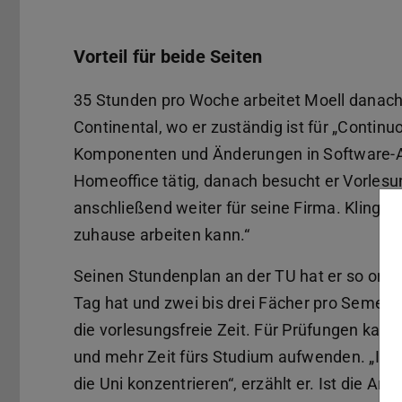
Vorteil für beide Seiten
35 Stunden pro Woche arbeitet Moell danach i
Continental, wo er zuständig ist für „Continuo
Komponenten und Änderungen in Software-An
Homeoffice tätig, danach besucht er Vorlesu
anschließend weiter für seine Firma. Klingt a
zuhause arbeiten kann.“
Seinen Stundenplan an der TU hat er so organ
Tag hat und zwei bis drei Fächer pro Semester.
die vorlesungsfreie Zeit. Für Prüfungen kan
und mehr Zeit fürs Studium aufwenden. „Ich 
die Uni konzentrieren“, erzählt er. Ist die Ar