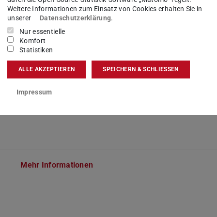
Weitere Informationen zum Einsatz von Cookies erhalten Sie in
Innenaufnahme Windkanal, W1|04
unserer
Datenschutzerklärung
.
Mehr Informationen
Nur essentielle
Komfort
Statistiken
ALLE AKZEPTIEREN
SPEICHERN & SCHLIESSEN
Impressum
Mehr Informationen