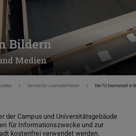
n Bildern
 und Medien
tuelles
Service für Journalist*innen
Die TU Darmstadt in B
lder der Campus und Universitätsgebäude
ien für Informationszwecke und zur
tadt kostenfrei verwendet werden.