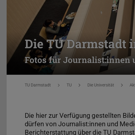
Die TU Darmstadt i
Fotos für Journalist:innen
Sie befinden sich hier:
TU Darmstadt
TU
Die Universität
Ak
Die hier zur Verfügung gestellten Bi
dürfen von Journalist:innen und Med
Berichterstattung über die TU Darms