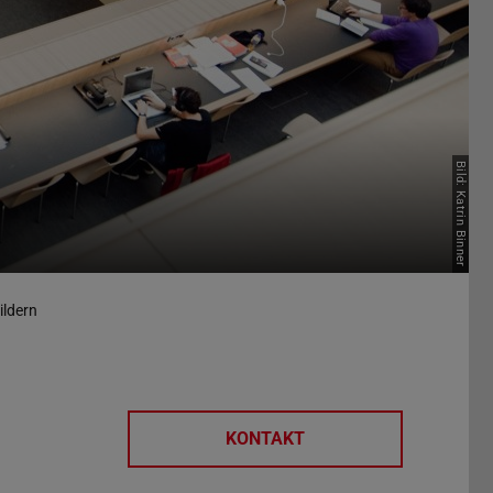
Bild: Katrin Binner
ildern
KONTAKT