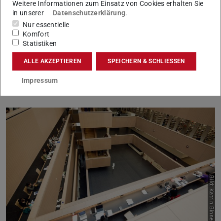
Bild: Roman Grösser
Weitere Informationen zum Einsatz von Cookies erhalten Sie
in unserer
Datenschutzerklärung
.
Nur essentielle
Komfort
Statistiken
Drehgenehmigung
ALLE AKZEPTIEREN
SPEICHERN & SCHLIESSEN
Sie möchten für einen redaktionellen Beitrag auf dem Campus der
TU drehen oder fotografieren?
Impressum
Mehr erfahren
Bild: Katrin Binner