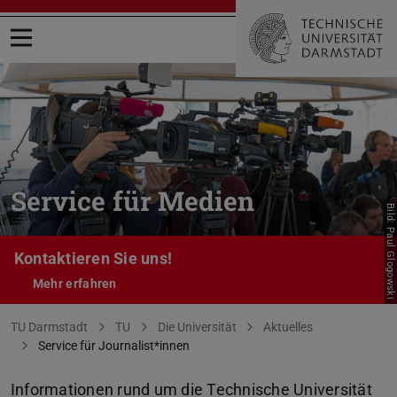
Menü öffnen
Service für Medien
Bild: Paul Glogowski
Kontaktieren Sie uns!
Mehr erfahren
Sie befinden sich hier:
TU Darmstadt
TU
Die Universität
Aktuelles
Service für Journalist*innen
Informationen rund um die Technische Universität