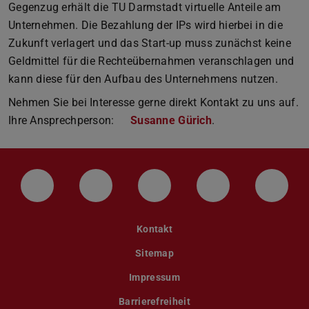
Gegenzug erhält die TU Darmstadt virtuelle Anteile am
Unternehmen. Die Bezahlung der IPs wird hierbei in die
Zukunft verlagert und das Start-up muss zunächst keine
Geldmittel für die Rechteübernahmen veranschlagen und
kann diese für den Aufbau des Unternehmens nutzen.
Nehmen Sie bei Interesse gerne direkt Kontakt zu uns auf.
Ihre Ansprechperson:
Susanne Gürich
.
LinkedIn-Seite der TU Darmstadt
Instagram-Kanal der TU Darmstad
Bluesky-Kanal der TU D
Facebook-Seite
YouTu
Kontakt
Sitemap
Impressum
Barrierefreiheit