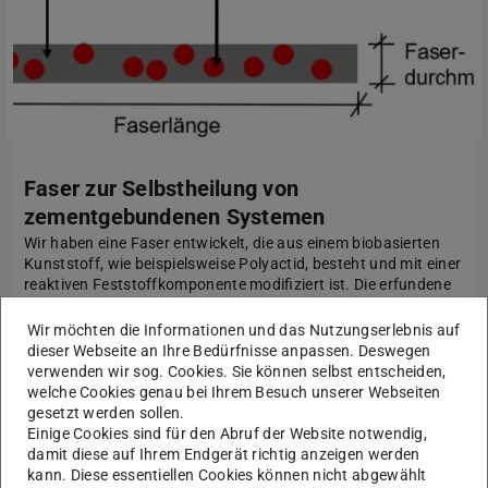
Faser zur Selbstheilung von
zementgebundenen Systemen
Wir haben eine Faser entwickelt, die aus einem biobasierten
Kunststoff, wie beispielsweise Polyactid, besteht und mit einer
reaktiven Feststoffkomponente modifiziert ist. Die erfundene
Faser wird zementgebundenen Systemen (Beton, Mörtel,
Leim) direkt im Mischprozess hinzugegeben. Der Ansatz kan…
Wir möchten die Informationen und das Nutzungserlebnis auf
dieser Webseite an Ihre Bedürfnisse anpassen. Deswegen
verwenden wir sog. Cookies. Sie können selbst entscheiden,
welche Cookies genau bei Ihrem Besuch unserer Webseiten
gesetzt werden sollen.
Einige Cookies sind für den Abruf der Website notwendig,
damit diese auf Ihrem Endgerät richtig anzeigen werden
kann. Diese essentiellen Cookies können nicht abgewählt