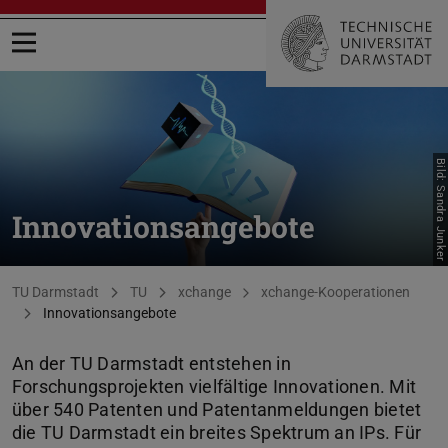
Menü öffnen
Bild: Sandra Junker
Innovationsangebote
Sie befinden sich hier:
TU Darmstadt
TU
xchange
xchange-Kooperationen
Innovationsangebote
An der TU Darmstadt entstehen in
Forschungsprojekten vielfältige Innovationen. Mit
über 540 Patenten und Patentanmeldungen bietet
die TU Darmstadt ein breites Spektrum an IPs. Für