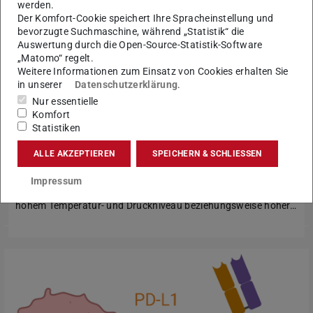
werden.
Der Komfort-Cookie speichert Ihre Spracheinstellung und
bevorzugte Suchmaschine, während „Statistik“ die
Auswertung durch die Open-Source-Statistik-Software
„Matomo“ regelt.
Weitere Informationen zum Einsatz von Cookies erhalten Sie
in unserer
Datenschutzerklärung
.
Nur essentielle
Komfort
Statistiken
Chemical Looping Speicher
Es existieren etliche Energiespeicherkonzepte, wie zum
ALLE AKZEPTIEREN
SPEICHERN & SCHLIESSEN
Beispiel Batterien und thermische Speicher. Diese besitzen
jedoch aufgrund von relativ hohen Investitionskosten,
Impressum
mangelnder Umweltverträglichkeit, hohem Wartungsbedarf,
hohem Temperatur- und Druckniveau beziehungsweise hoher…