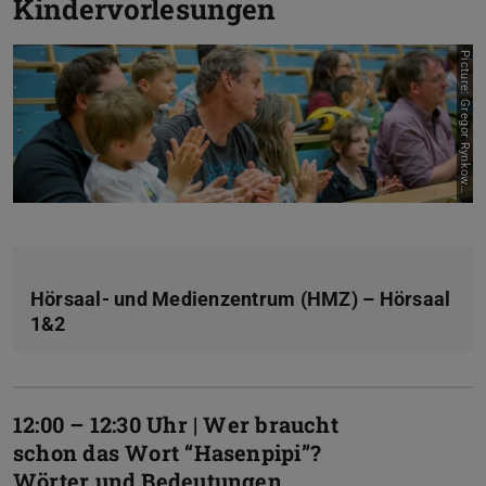
Kindervorlesungen
P
i
c
t
u
r
e
:
G
r
e
g
o
r
R
y
n
k
o
w
k
s
i
Hörsaal- und Medienzentrum (HMZ) – Hörsaal
1&2
12:00 – 12:30 Uhr | Wer braucht
schon das Wort “Hasenpipi”?
Wörter und Bedeutungen