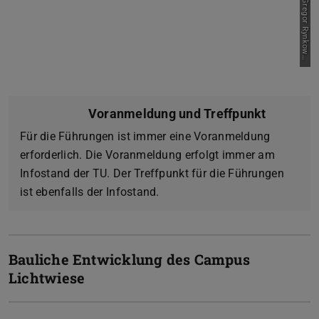
P
i
c
t
u
r
e
:
G
r
e
g
o
r
R
y
n
k
o
w
k
s
i
Voranmeldung und Treffpunkt
Für die Führungen ist immer eine Voranmeldung
erforderlich. Die Voranmeldung erfolgt immer am
Infostand der TU. Der Treffpunkt für die Führungen
ist ebenfalls der Infostand.
Bauliche Entwicklung des Campus
Lichtwiese