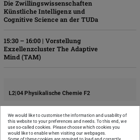
Die Zwillingswissenschaften
Künstliche Intelligenz und
Cognitive Science an der TUDa
15:30 – 16:00 | Vorstellung
Exzellenzcluster The Adaptive
Mind (TAM)
L2|04 Physikalische Chemie F2
We would like to customise the information and usability of
14:00 – 14:30 Uhr | CO2 – vom
this website to your preferences and needs. To this end, we
use so-called cookies. Please choose which cookies you
Klimakiller zur wertvollen
would like to enable when visiting our webpages.
Ressource
Some of these cookies are required to load and correctly