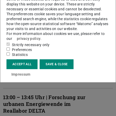
display this website on your device. These are strictly
necessary or essential cookies and cannot be deselected.
The preferences cookie saves your language setting and
15:00 – 15:30 Uhr | Dinosaurier aus
preferred search engine, while the statistics cookie regulates
Plastik oder Plastik aus
how the open-source statistical software “Matomo” analyses
Dinosauriern? – Die Rolle der
your visits to and activities on our website.
For more information about cookies we use, please refer to
Chemie auf dem Weg zu einer
our
privacy policy
.
nachhaltigen Kreislaufwirtschaft
Strictly necessary only
Preferences
Statistics
ACCEPT ALL
SAVE & CLOSE
DELTA Forum
Impressum
13:00 – 13:45 Uhr | Forschung zur
urbanen Energiewende im
Reallabor DELTA