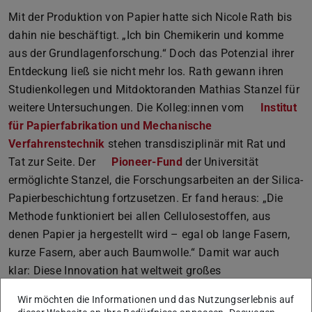
Mit der Produktion von Papier hatte sich Nicole Rath bis
dahin nie beschäftigt. „Ich bin Chemikerin und komme
aus der Grundlagenforschung.“ Doch das Potenzial ihrer
Entdeckung ließ sie nicht mehr los. Rath gewann ihren
Studienkollegen und Mitdoktoranden Mathias Stanzel für
weitere Untersuchungen. Die Kolleg:innen vom
Institut
für Papierfabrikation und Mechanische
Verfahrenstechnik
stehen transdisziplinär mit Rat und
Tat zur Seite. Der
Pioneer-Fund
der Universität
ermöglichte Stanzel, die Forschungsarbeiten an der Silica-
Papierbeschichtung fortzusetzen. Er fand heraus: „Die
Methode funktioniert bei allen Cellulosestoffen, aus
denen Papier ja hergestellt wird – egal ob lange Fasern,
kurze Fasern, aber auch Baumwolle.“ Damit war auch
klar: Diese Innovation hat weltweit großes
Marktpotenzial.
Wir möchten die Informationen und das Nutzungserlebnis auf