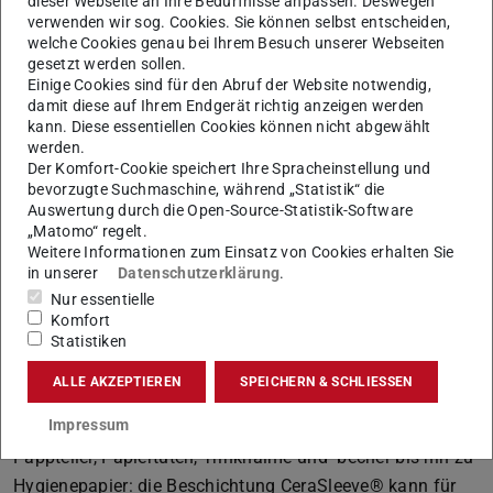
dieser Webseite an Ihre Bedürfnisse anpassen. Deswegen
verwenden wir sog. Cookies. Sie können selbst entscheiden,
Abenteuer Forschungsausgründung
welche Cookies genau bei Ihrem Besuch unserer Webseiten
gesetzt werden sollen.
Einige Cookies sind für den Abruf der Website notwendig,
damit diese auf Ihrem Endgerät richtig anzeigen werden
kann. Diese essentiellen Cookies können nicht abgewählt
werden.
Der Komfort-Cookie speichert Ihre Spracheinstellung und
bevorzugte Suchmaschine, während „Statistik“ die
Auswertung durch die Open-Source-Statistik-Software
„Matomo“ regelt.
Weitere Informationen zum Einsatz von Cookies erhalten Sie
Bild: Heike Jüngst
in unserer
Datenschutzerklärung
.
Nur essentielle
Komfort
Statistiken
Mathias Stanzel: „CeraSleeve® löst die Problematik der
ALLE AKZEPTIEREN
SPEICHERN & SCHLIESSEN
schlechten Recyclingfähigkeit heutiger nassfester und
wasserabweisender Papiere.
Impressum
Pappteller, Papiertüten, Trinkhalme und -becher bis hin zu
Hygienepapier: die Beschichtung CeraSleeve® kann für