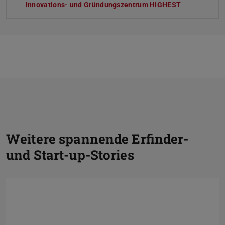
Innovations- und Gründungszentrum HIGHEST
Zurück
Vor
Z
Weitere spannende Erfinder-
und Start-up-Stories
V