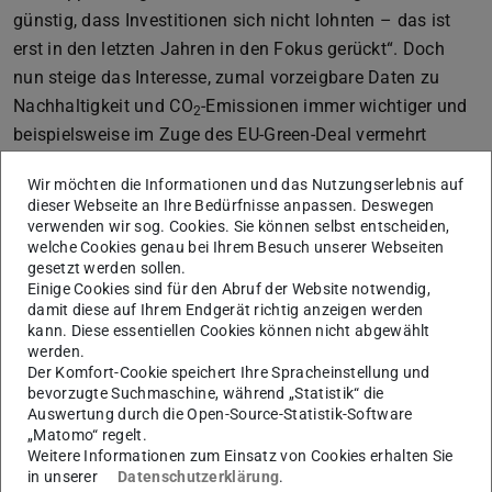
günstig, dass Investitionen sich nicht lohnten – das ist
erst in den letzten Jahren in den Fokus gerückt“. Doch
nun steige das Interesse, zumal vorzeigbare Daten zu
Nachhaltigkeit und CO
-Emissionen immer wichtiger und
2
beispielsweise im Zuge des EU-Green-Deal vermehrt
eingefordert werden.
Wir möchten die Informationen und das Nutzungserlebnis auf
Eine „intuitiv-interaktiv-innovative und digitale“ Software
dieser Webseite an Ihre Bedürfnisse anpassen. Deswegen
verwenden wir sog. Cookies. Sie können selbst entscheiden,
– das versteckt sich hinter dem Kürzel I3DEnergy – treffe
welche Cookies genau bei Ihrem Besuch unserer Webseiten
daher heute auf einen Markt: Ihr Datenmanagement
gesetzt werden sollen.
verknüpft Erfassung und Analyse, bindet alle Arten von
Einige Cookies sind für den Abruf der Website notwendig,
damit diese auf Ihrem Endgerät richtig anzeigen werden
Messgeräten ein, bereitet die Daten auf und visualisiert
kann. Diese essentiellen Cookies können nicht abgewählt
diese, optimiert zwischen Energiekauf und
werden.
Eigenerzeugung und liefert eine CO
-Bilanz für
Der Komfort-Cookie speichert Ihre Spracheinstellung und
2
bevorzugte Suchmaschine, während „Statistik“ die
Nachhaltigkeitsberichte. „Wir sind Fachleute und
Auswertung durch die Open-Source-Statistik-Software
leidenschaftliche Befürworter der Energiewende, die an
„Matomo“ regelt.
die Kraft der Digitalisierung und Technologie glauben“,
Weitere Informationen zum Einsatz von Cookies erhalten Sie
in unserer
Datenschutzerklärung
.
schreibt das Start-up auf seiner Website.