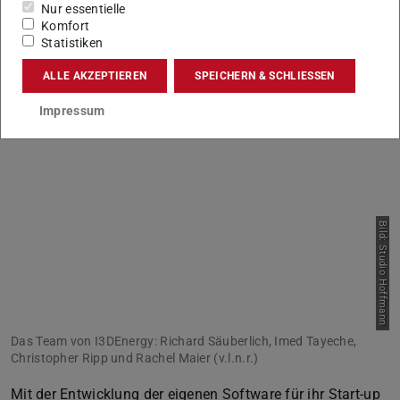
Nur essentielle
Komfort
Statistiken
Fördermittel – nicht immer passend
ALLE AKZEPTIEREN
SPEICHERN & SCHLIESSEN
Impressum
Bild: Studio Hoffmann
Das Team von I3DEnergy: Richard Säuberlich, Imed Tayeche,
Christopher Ripp und Rachel Maier (v.l.n.r.)
Mit der Entwicklung der eigenen Software für ihr Start-up