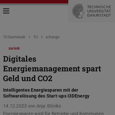
Menü öffnen
Sie befinden sich hier:
TU Darmstadt
TU
xchange
zurück
Digitales
Energiemanagement spart
Geld und CO2
Intelligentes Energiesparen mit der
Softwarelösung des Start-ups I3DEnergy
14.12.2023 von
Anja Störiko
Energiesparen wird für Betriebe und Kommunen