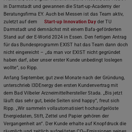
in Darmstadt und gewannen die Start-up-Academy der
Beratungsfirma EY. Auch bei Messen ist das Team aktiv,
zuletzt auf dem
Start-up Innovation Day
der TU
Darmstadt und demnächst mit einem Bafa-geförderten
Stand auf der E-World 2024 in Essen. Den fertigen Antrag
für das Bundesprogramm EXIST hat das Team dann doch
nicht eingereicht – „da man vor EXIST nicht gegründet
haben darf, aber unser erster Kunde unbedingt loslegen
wollte“, so Ripp.
Anfang September, gut zwei Monate nach der Gründung,
unterschrieb I3DEnergy den ersten Kundenvertrag mit
dem Bad Vilbeler Arzneimittelhersteller Stada. „Bis jetzt
läuft das sehr gut, beide Seiten sind happy“, freut sich
Ripp. „Wir sammeln vollautomatisiert hochaufgelöste
Energiedaten, Stift, Zettel und Papier gehören der
Vergangenheit an“. Der Kunde erhalte auf Knopfdruck die
räumlich und zeitlich aufgelösten CO
-Emissionen seines